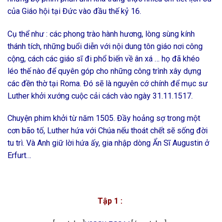
của Giáo hội tại Đức vào đầu thế kỷ 16.
Cụ thể như : các phong trào hành hương, lòng sùng kính
thánh tích, những buổi diễn với nội dung tôn giáo nơi công
cộng, cách các giáo sĩ đi phổ biến về ân xá … họ đã khéo
léo thế nào để quyên góp cho những công trình xây dựng
các đền thờ tại Roma. Đó sẽ là nguyên cớ chính để mục sư
Luther khởi xướng cuộc cải cách vào ngày 31.11.1517.
Chuyện phim khởi từ năm 1505. Đầy hoảng sợ trong một
cơn bão tố, Luther hứa với Chúa nếu thoát chết sẽ sống đời
tu trì. Và Anh giữ lời hứa ấy, gia nhập dòng Ẩn Sĩ Augustin ở
Erfurt…
Tập 1 :