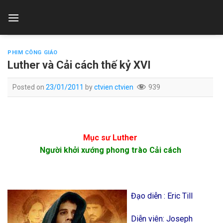
Skip
to
content
PHIM CÔNG GIÁO
Luther và Cải cách thế kỷ XVI
Posted on
23/01/2011
by
ctvien ctvien
939
Mục sư Luther
Người khởi xướng phong trào Cải cách
Đạo diễn : Eric Till
Diễn viên: Joseph