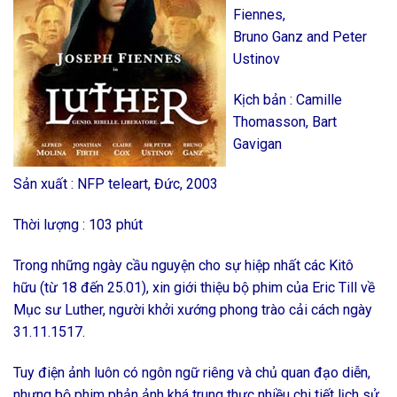
Fiennes,
Bruno Ganz and Peter
Ustinov
Kịch bản : Camille
Thomasson, Bart
Gavigan
Sản xuất : NFP teleart, Đức, 2003
Thời lượng : 103 phút
Trong những ngày cầu nguyện cho sự hiệp nhất các Kitô
hữu (từ 18 đến 25.01), xin giới thiệu bộ phim của Eric Till về
Mục sư Luther, người khởi xướng phong trào cải cách ngày
31.11.1517.
Tuy điện ảnh luôn có ngôn ngữ riêng và chủ quan đạo diễn,
nhưng bộ phim phản ảnh khá trung thực nhiều chi tiết lịch sử