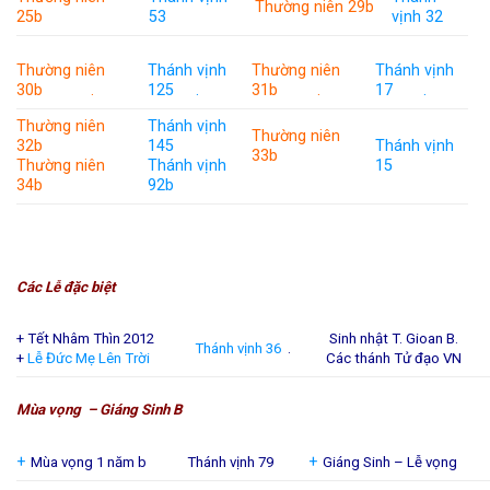
Thường niên 29b
25b
53
vịnh 32
Thường niên
Thánh vịnh
Thường niên
Thánh vịnh
30b .
125 .
31b .
17 .
Thường niên
Thánh vịnh
Thường niên
32b
145
Thánh vịnh
33b
Thường niên
Thánh vịnh
15
34b
92b
Các Lễ đặc biệt
+ Tết Nhâm Thìn 2012
Sinh nhật T. Gioan B.
Thánh vịnh 36
.
+
Lễ Đức Mẹ Lên Trời
Các thánh Tử đạo VN
Mùa vọng – Giáng Sinh B
+
+
Mùa vọng 1 năm b
Thánh vịnh 79
Giáng Sinh – Lễ vọng