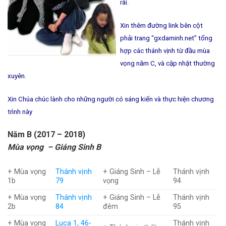
rãi.
Xin thêm đường link bên cột
phải trang “gxdaminh.net” tổng
hợp các thánh vịnh từ đầu mùa
vọng năm C, và cập nhật thường
xuyên.
Xin Chúa chúc lành cho những người có sáng kiến và thực hiện chương
trình này
Năm B (2017 – 2018)
Mùa vọng – Giáng Sinh B
+ Mùa vọng
Thánh vịnh
+ Giáng Sinh – Lễ
Thánh vịnh
1b
79
vọng
94
+ Mùa vọng
Thánh vịnh
+ Giáng Sinh – Lễ
Thánh vịnh
2b
84
đêm
95
+ Mùa vọng
Luca 1, 46-
Thánh vịnh