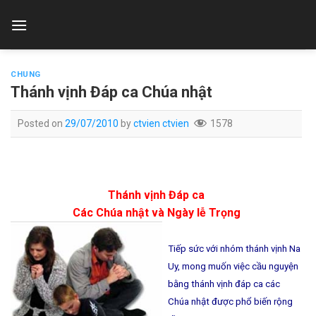
Skip
to
content
CHUNG
Thánh vịnh Đáp ca Chúa nhật
Posted on
29/07/2010
by
ctvien ctvien
1578
Thánh vịnh Đáp ca
Các Chúa nhật và Ngày lễ Trọng
Tiếp sức với nhóm thánh vịnh Na
Uy, mong muốn việc cầu nguyện
bằng thánh vịnh đáp ca các
Chúa nhật được phổ biến rộng