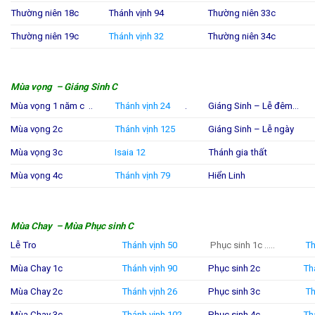
Thường niên 18c
Thánh vịnh 94
Thường niên 33c
Thường niên 19c
Thánh vịnh 32
Thường niên 34c
Mùa vọng – Giáng Sinh C
Mùa vọng 1 năm c ..
Thánh vịnh 24
.
Giáng Sinh – Lễ đêm…
Mùa vọng 2c
Thánh vịnh 125
Giáng Sinh – Lễ ngày
Mùa vọng 3c
Isaia 12
Thánh gia thất
Mùa vọng 4c
Thánh vịnh 79
Hiển Linh
Mùa Chay – Mùa Phục sinh C
Lễ Tro
Thánh vịnh 50
Phục sinh 1c …..
Th
Mùa Chay 1c
Thánh vịnh 90
Phục sinh 2c
Th
Mùa Chay 2c
Thánh vịnh 26
Phục sinh 3c
Th
Mùa Chay 3c
Thánh vịnh 102
Phục sinh 4c
Th