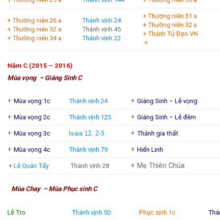
+ Thường niên 31 a
+ Thường niên 26 a
Thánh vịnh 24
+ Thường niên 32 a
+ Thường niên 32 a
Thánh vịnh 45
+ Thánh Tử Đạo VN
+ Thường niên 34 a
Thánh vịnh 22
+
Năm C (2015 – 2016)
Mùa vọng – Giáng Sinh C
+
+
Mùa vọng 1c
Thánh vịnh 24
Giáng Sinh – Lễ vọng
+
+
Mùa vọng 2c
Thánh vịnh 125
Giáng Sinh – Lễ đêm
+
+
Mùa vọng 3c
Isaia 12, 2-3
Thánh gia thất
+
+
Mùa vọng 4c
Thánh vịnh 79
Hiển Linh
+ Mẹ Thiên Chúa
+
Lễ Quán Tẩy
Thánh vịnh 28
Mùa Chay – Mùa Phục sinh C
Lễ Tro
Thánh vịnh 50
Phục sinh 1c
Thá