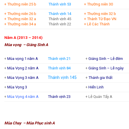
+ Thường niên 25 b
Thánh vịnh 53
+ Thường niên 30
+ Thường niên 26 b
Thánh vịnh 14
+ Thường niên 32 b
+ Thường niên 32 a
Thánh vịnh 45
+ Thánh Tử Đạo VN
+ Thường niên 34 a
Thánh vịnh 22
+ Lễ Các Thánh
Năm A (2013 – 2014)
Mùa vọng – Giáng Sinh A
+
Mùa vọng 1 năm A
Thánh vịnh 21
+
Giáng Sinh – Lễ đêm
+
Mùa Vọng 2 năm A
Thánh vịnh 84
+
Giáng Sinh – Lễ ngày
Thánh vịnh 145
+
Mùa Vọng 3 năm A
+
Thánh gia thất
+
Mùa Vọng 3
+
Hiển Linh
+
Mùa Vọng 4 năm A
Thánh vịnh 23
+ Lễ Quán Tẩy A
Mùa Chay – Mùa Phục sinh A