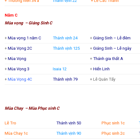
+ Thường niên 34 a
Thánh vịnh 22
+ Lễ Các Thánh
Năm C
Mùa vọng – Giáng Sinh C
+
Mùa vọng 1 năm C
Thánh vịnh 24
+
Giáng Sinh – Lễ đêm
+
Mùa Vọng 2C
Thánh vịnh 125
+
Giáng Sinh – Lễ ngày
+
Mùa Vọng
+
Thánh gia thất A
+
Mùa Vọng 3
Isaia 12
+
Hiển Linh
+
Mùa Vọng 4C
Thánh vịnh 79
+ Lễ Quán Tẩy
Mùa Chay – Mùa Phục sinh C
Lễ Tro
Thánh vịnh 50
Phục sinh 1c
Mùa Chay 1c
Thánh vịnh 90
Phục sinh 2c