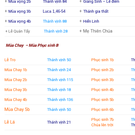
+
+
Mùa vọng 2b
Thánh vịnh 84
Giáng Sinh – Lễ đêm
+
+
Mùa vọng 3b
Luca 1,46-54
Thánh gia thất
+
+
Mùa vọng 4b
Thánh vịnh 88
Hiển Linh
+ Mẹ Thiên Chúa
+ Lễ Quán Tẩy
Thánh vịnh 28
Mùa Chay – Mùa Phục sinh B
Lễ Tro
Thánh vịnh 50
Phục sinh 1b
Th
Mùa Chay 1b
Thánh vịnh 24
Phục sinh 2b
Th
Mùa Chay 2b
Thánh vịnh 115
Phục sinh 3b
Th
Mùa Chay 3b
Thánh vịnh 18
Phục sinh 4b
Th
Mùa Chay 4b
Thánh vịnh 136
Phục sinh 5b
Th
Mùa Chay 5b
Thánh vịnh 50
Phục sinh 6b
Th
Phục sinh 7b
Th
Lễ Lá
Thánh vịnh 21
Chúa lên trời
Th