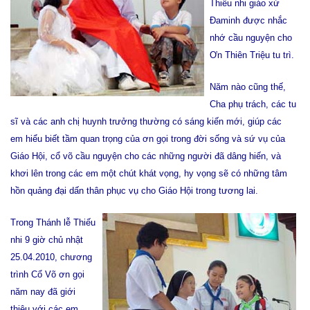
Thiếu nhi giáo xứ
Đaminh được nhắc
nhớ cầu nguyện cho
Ơn Thiên Triệu tu trì.
Năm nào cũng thế,
Cha phụ trách, các tu
sĩ và các anh chị huynh trưởng thường có sáng kiến mới, giúp các
em hiểu biết tầm quan trọng của ơn gọi trong đời sống và sứ vụ của
Giáo Hội, cổ võ cầu nguyện cho các những người đã dâng hiến, và
khơi lên trong các em một chút khát vọng, hy vọng sẽ có những tâm
hồn quảng đại dấn thân phục vụ cho Giáo Hội trong tương lai.
Trong Thánh lễ Thiếu
nhi 9 giờ chủ nhật
25.04.2010, chương
trình Cổ Võ ơn gọi
năm nay đã giới
thiệu với các em