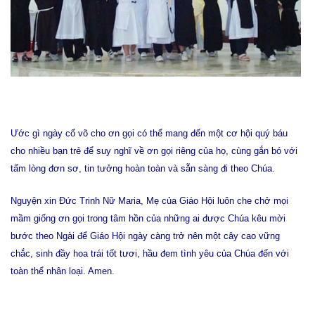
Ước gì ngày cổ võ cho ơn gọi có thể mang đến một cơ hội quý báu
cho nhiều bạn trẻ để suy nghĩ về ơn gọi riêng của họ, cùng gắn bó với
tấm lòng đơn sơ, tin tưởng hoàn toàn và sẵn sàng đi theo Chúa.
Nguyện xin Đức Trinh Nữ Maria, Mẹ của Giáo Hội luôn che chở mọi
mầm giống ơn gọi trong tâm hồn của những ai được Chúa kêu mời
bước theo Ngài để Giáo Hội ngày càng trở nên một cây cao vững
chắc, sinh đầy hoa trái tốt tươi, hầu đem tình yêu của Chúa đến với
toàn thể nhân loại. Amen.