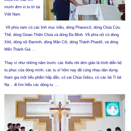
mười đơn vị tu trì tại
Việt Nam.
Về phía nam có các
linh mục triều,
dòng Phanxicô, dòng Chúa Cứu
Thế, dòng Gioan Thiên Chúa và d
òng Đa Minh
. Về phía nữ có dòng
Xitô, dòng nữ Đaminh, dòng Mân Côi, dòng Thánh Phaolô, và dòng
Mến Thánh Giá …
Thay vì như những năm trước các thiếu nhi đơn giản là trình diễn bộ
tu phục của dòng mình, các tu sĩ hôm nay đã cùng nhau dàn dựng
tham gia một tiểu phẩm hấp dẫn, có vai Chúa Giêsu, có các bé Ti bé
Na… đi tìm hiểu các dòng tu …