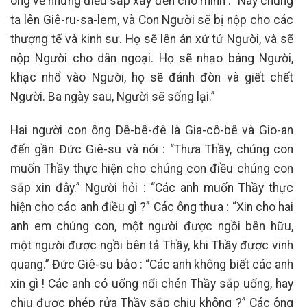
ông về những điều sắp xảy đến cho mình : “Này chúng
ta lên Giê-ru-sa-lem, và Con Người sẽ bị nộp cho các
thượng tế và kinh sư. Họ sẽ lên án xử tử Người, và sẽ
nộp Người cho dân ngoại. Họ sẽ nhạo báng Người,
khạc nhổ vào Người, họ sẽ đánh đòn và giết chết
Người. Ba ngày sau, Người sẽ sống lại.”
Hai người con ông Dê-bê-đê là Gia-cô-bê và Gio-an
đến gần Đức Giê-su và nói : “Thưa Thầy, chúng con
muốn Thầy thực hiện cho chúng con điều chúng con
sắp xin đây.” Người hỏi : “Các anh muốn Thầy thực
hiện cho các anh điều gì ?” Các ông thưa : “Xin cho hai
anh em chúng con, một người được ngồi bên hữu,
một người được ngồi bên tả Thầy, khi Thầy được vinh
quang.” Đức Giê-su bảo : “Các anh không biết các anh
xin gì ! Các anh có uống nổi chén Thầy sắp uống, hay
chịu được phép rửa Thầy sắp chịu không ?” Các ông