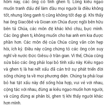
hôm nay, các ông có tính ghen tị. Lòng kiêu ngạo
muốn tranh đấu để làm đầu mọi người là điều không
tốt, nhưng lòng ganh tị cũng không tốt đẹp gì. Khi thấy
hai ông Giacôbê và Gioan xin Chúa được ngồi bên hữu
bên tả Chúa, các môn đệ khác khó chịu, bực mình.
Các ông ghen tị, không muốn cho hai anh em kia được
phần hơn. Các môn đệ của Chúa cũng vẫn còn hẹp
hòi, ích kỷ. Điều này cũng chứng tỏ các ông còn suy
nghĩ về nước Đức Giêsu ở trần gian. Vì thế, Chúa cũng
sửa bảo các ông phải loại bỏ tính xấu này. Kiêu ngạo
và ghen tị là hai nết xấu đã cản trở sự phát triển đời
sống chúng ta về mọi phương diện. Chúng ta phải loại
bỏ hai tật xấu này để sống hòa hợp, vui vẻ với nhau,
cộng tác với nhau, đừng ai kiêu ngạo muốn hơn người,
và cũng đừng ai phân bì, ghen tị khi thấy người khác
hơn mình.