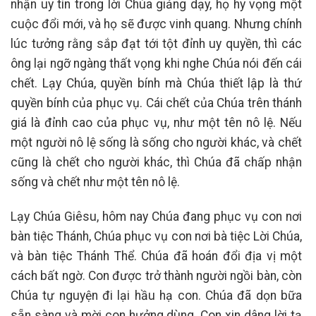
nhận uy tín trong lời Chúa giảng dạy, họ hy vọng một
cuộc đổi mới, và họ sẽ được vinh quang. Nhưng chính
lúc tưởng rằng sắp đạt tới tột đỉnh uy quyền, thì các
ông lại ngỡ ngàng thất vọng khi nghe Chúa nói đến cái
chết. Lạy Chúa, quyền bính mà Chúa thiết lập là thứ
quyền bính của phục vụ. Cái chết của Chúa trên thánh
giá là đỉnh cao của phục vụ, như một tên nô lệ. Nếu
một người nô lệ sống là sống cho người khác, và chết
cũng là chết cho người khác, thì Chúa đã chấp nhận
sống và chết như một tên nô lệ.
Lạy Chúa Giêsu, hôm nay Chúa đang phục vụ con nơi
bàn tiệc Thánh, Chúa phục vụ con nơi bà tiệc Lời Chúa,
và bàn tiệc Thánh Thể. Chúa đã hoán đổi địa vị một
cách bất ngờ. Con được trở thành người ngồi bàn, còn
Chúa tự nguyện đi lại hầu hạ con. Chúa đã dọn bữa
sẵn sàng và mời con hưởng dùng. Con xin dâng lời tạ