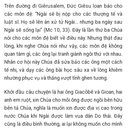
Trên đường đi Giêrusalem, Đức Giêsu loan báo cho
các môn đệ: “Ngài sẽ bị nộp cho các thượng tế và
luật sĩ. Họ sẽ lên án xử tử Ngài… nhưng ba ngày sau
Ngài sẽ sống lại” (Mc 10, 33). Đây là lần thứ ba Chúa
nói cho các môn đệ biết về điều này. Nhưng thật đau
lòng, khi nghe Chúa nói như vậy, các môn đệ không
quan tâm gì, các ông lại tranh giành ngôi thứ với nhau.
Nhân cơ hội này Chúa đã sửa bảo các ông một cách
tế nhị, và dạy các ông bài học sâu xa về lòng khiêm
nhường phục vụ và thắng vượt tính ghen tương.
Khởi đầu câu chuyện là hai ông Giacôbê và Gioan, hai
anh em ruột, xin Chúa cho mỗi ông được ngồi bên hữu
bên tả Chúa, nghĩa là muốn xin được địa vị cao trong
nước Chúa khi Ngài được làm vua dân Do thái. Đây
cũng là điều bình thường, ai lại không muốn cho mình