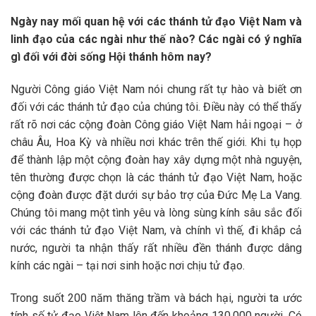
Ngày nay mối quan hệ với các thánh tử đạo Việt Nam và
linh đạo của các ngài như thế nào? Các ngài có ý nghĩa
gì đối với đời sống Hội thánh hôm nay?
Người Công giáo Việt Nam nói chung rất tự hào và biết ơn
đối với các thánh tử đạo của chúng tôi. Điều này có thể thấy
rất rõ nơi các cộng đoàn Công giáo Việt Nam hải ngoại – ở
châu Âu, Hoa Kỳ và nhiều nơi khác trên thế giới. Khi tụ họp
để thành lập một cộng đoàn hay xây dựng một nhà nguyện,
tên thường được chọn là các thánh tử đạo Việt Nam, hoặc
cộng đoàn được đặt dưới sự bảo trợ của Đức Mẹ La Vang.
Chúng tôi mang một tình yêu và lòng sùng kính sâu sắc đối
với các thánh tử đạo Việt Nam, và chính vì thế, đi khắp cả
nước, người ta nhận thấy rất nhiều đền thánh được dâng
kính các ngài – tại nơi sinh hoặc nơi chịu tử đạo.
Trong suốt 200 năm thăng trầm và bách hại, người ta ước
tính số tử đạo Việt Nam lên đến khoảng 130.000 người. Có