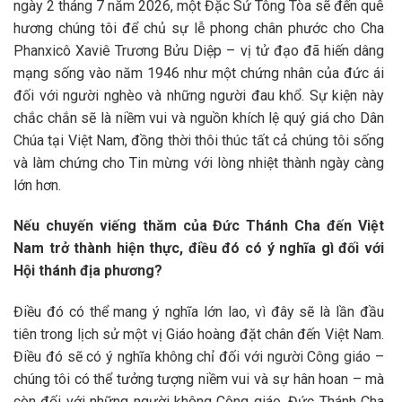
ngày 2 tháng 7 năm 2026, một Đặc Sứ Tông Tòa sẽ đến quê
hương chúng tôi để chủ sự lễ phong chân phước cho Cha
Phanxicô Xaviê Trương Bửu Diệp – vị tử đạo đã hiến dâng
mạng sống vào năm 1946 như một chứng nhân của đức ái
đối với người nghèo và những người đau khổ. Sự kiện này
chắc chắn sẽ là niềm vui và nguồn khích lệ quý giá cho Dân
Chúa tại Việt Nam, đồng thời thôi thúc tất cả chúng tôi sống
và làm chứng cho Tin mừng với lòng nhiệt thành ngày càng
lớn hơn.
Nếu chuyến viếng thăm của Đức Thánh Cha đến Việt
Nam trở thành hiện thực, điều đó có ý nghĩa gì đối với
Hội thánh địa phương?
Điều đó có thể mang ý nghĩa lớn lao, vì đây sẽ là lần đầu
tiên trong lịch sử một vị Giáo hoàng đặt chân đến Việt Nam.
Điều đó sẽ có ý nghĩa không chỉ đối với người Công giáo –
chúng tôi có thể tưởng tượng niềm vui và sự hân hoan – mà
còn đối với những người không Công giáo. Đức Thánh Cha