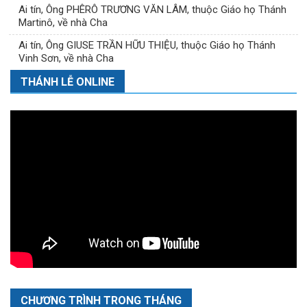
Ai tín, Ông PHÊRÔ TRƯƠNG VĂN LÂM, thuộc Giáo họ Thánh
Martinô, về nhà Cha
Ai tín, Ông GIUSE TRẦN HỮU THIỆU, thuộc Giáo họ Thánh
Vinh Sơn, về nhà Cha
THÁNH LỄ ONLINE
CHƯƠNG TRÌNH TRONG THÁNG