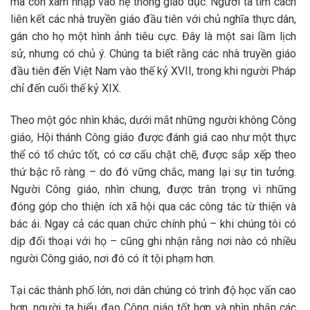
mà còn xâm nhập vào hệ thống giáo dục. Người ta tìm cách
liên kết các nhà truyền giáo đầu tiên với chủ nghĩa thực dân,
gán cho họ một hình ảnh tiêu cực. Đây là một sai lầm lịch
sử, nhưng có chủ ý. Chúng ta biết rằng các nhà truyền giáo
đầu tiên đến Việt Nam vào thế kỷ XVII, trong khi người Pháp
chỉ đến cuối thế kỷ XIX.
Theo một góc nhìn khác, dưới mắt những người không Công
giáo, Hội thánh Công giáo được đánh giá cao như một thực
thể có tổ chức tốt, có cơ cấu chặt chẽ, được sắp xếp theo
thứ bậc rõ ràng – do đó vững chắc, mang lại sự tin tưởng.
Người Công giáo, nhìn chung, được trân trọng vì những
đóng góp cho thiện ích xã hội qua các công tác từ thiện và
bác ái. Ngay cả các quan chức chính phủ – khi chúng tôi có
dịp đối thoại với họ – cũng ghi nhận rằng nơi nào có nhiều
người Công giáo, nơi đó có ít tội phạm hơn.
Tại các thành phố lớn, nơi dân chúng có trình độ học vấn cao
hơn, người ta hiểu đạo Công giáo tốt hơn và nhìn nhận các