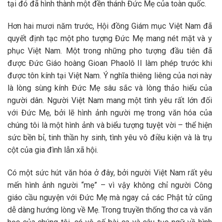
tại đó đã hình thành một đền thánh Đức Mẹ của toàn quốc.
Hơn hai mươi năm trước, Hội đồng Giám mục Việt Nam đã
quyết định tạc một pho tượng Đức Mẹ mang nét mặt và y
phục Việt Nam. Một trong những pho tượng đầu tiên đã
được Đức Giáo hoàng Gioan Phaolô II làm phép trước khi
được tôn kính tại Việt Nam. Ý nghĩa thiêng liêng của nơi này
là lòng sùng kính Đức Mẹ sâu sắc và lòng thảo hiếu của
người dân. Người Việt Nam mang một tình yêu rất lớn đối
với Đức Mẹ, bởi lẽ hình ảnh người mẹ trong văn hóa của
chúng tôi là một hình ảnh và biểu tượng tuyệt vời – thể hiện
sức bền bỉ, tinh thần hy sinh, tình yêu vô điều kiện và là trụ
cột của gia đình lẫn xã hội.
Có một sức hút văn hóa ở đây, bởi người Việt Nam rất yêu
mến hình ảnh người “mẹ” – vì vậy không chỉ người Công
giáo cầu nguyện với Đức Mẹ mà ngay cả các Phật tử cũng
dễ dàng hướng lòng về Mẹ. Trong truyền thống thơ ca và văn