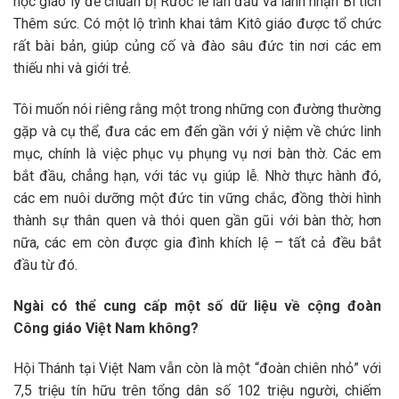
học giáo lý để chuẩn bị Rước lễ lần đầu và lãnh nhận Bí tích
Thêm sức. Có một lộ trình khai tâm Kitô giáo được tổ chức
rất bài bản, giúp củng cố và đào sâu đức tin nơi các em
thiếu nhi và giới trẻ.
Tôi muốn nói riêng rằng một trong những con đường thường
gặp và cụ thể, đưa các em đến gần với ý niệm về chức linh
mục, chính là việc phục vụ phụng vụ nơi bàn thờ. Các em
bắt đầu, chẳng hạn, với tác vụ giúp lễ. Nhờ thực hành đó,
các em nuôi dưỡng một đức tin vững chắc, đồng thời hình
thành sự thân quen và thói quen gần gũi với bàn thờ; hơn
nữa, các em còn được gia đình khích lệ – tất cả đều bắt
đầu từ đó.
Ngài có thể cung cấp một số dữ liệu về cộng đoàn
Công giáo Việt Nam không?
Hội Thánh tại Việt Nam vẫn còn là một “đoàn chiên nhỏ” với
7,5 triệu tín hữu trên tổng dân số 102 triệu người, chiếm