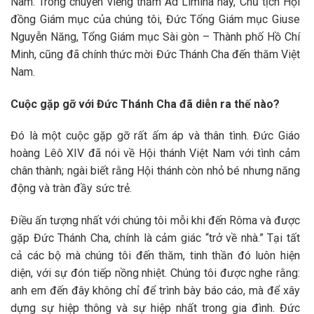
Nam. Trong chuyến viếng thăm Ad Limina này, Chủ tịch Hội
đồng Giám mục của chúng tôi, Đức Tổng Giám mục Giuse
Nguyễn Năng, Tổng Giám mục Sài gòn – Thành phố Hồ Chí
Minh, cũng đã chính thức mời Đức Thánh Cha đến thăm Việt
Nam.
Cuộc gặp gỡ với Đức Thánh Cha đã diễn ra thế nào?
Đó là một cuộc gặp gỡ rất ấm áp và thân tình. Đức Giáo
hoàng Lêô XIV đã nói về Hội thánh Việt Nam với tình cảm
chân thành; ngài biết rằng Hội thánh còn nhỏ bé nhưng năng
động và tràn đầy sức trẻ.
Điều ấn tượng nhất với chúng tôi mỗi khi đến Rôma và được
gặp Đức Thánh Cha, chính là cảm giác “trở về nhà.” Tại tất
cả các bộ mà chúng tôi đến thăm, tinh thần đó luôn hiện
diện, với sự đón tiếp nồng nhiệt. Chúng tôi được nghe rằng:
anh em đến đây không chỉ để trình bày báo cáo, mà để xây
dựng sự hiệp thông và sự hiệp nhất trong gia đình. Đức