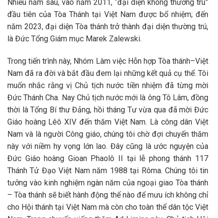
Nhiều năm sau, vào năm 2011, “đại diện không thường trú”
đầu tiên của Tòa Thánh tại Việt Nam được bổ nhiệm; đến
năm 2023, đại diện Tòa thánh trở thành đại diện thường trú,
là Đức Tổng Giám mục Marek Zalewski.
Trong tiến trình này, Nhóm Làm việc Hỗn hợp Tòa thánh–Việt
Nam đã ra đời và bắt đầu đem lại những kết quả cụ thể. Tôi
muốn nhắc rằng vị Chủ tịch nước tiền nhiệm đã từng mời
Đức Thánh Cha. Nay Chủ tịch nước mới là ông Tô Lâm, đồng
thời là Tổng Bí thư Đảng, hồi tháng Tư vừa qua đã mời Đức
Giáo hoàng Lêô XIV đến thăm Việt Nam. Là công dân Việt
Nam và là người Công giáo, chúng tôi chờ đợi chuyến thăm
này với niềm hy vọng lớn lao. Đây cũng là ước nguyện của
Đức Giáo hoàng Gioan Phaolô II tại lễ phong thánh 117
Thánh Tử Đạo Việt Nam năm 1988 tại Rôma. Chúng tôi tin
tưởng vào kinh nghiệm ngàn năm của ngoại giao Tòa thánh
– Tòa thánh sẽ biết hành động thế nào để mưu ích không chỉ
cho Hội thánh tại Việt Nam mà còn cho toàn thể dân tộc Việt