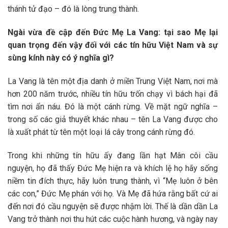
thánh tử đạo – đó là lòng trung thành.
Ngài vừa đề cập đến Đức Mẹ La Vang: tại sao Mẹ lại
quan trọng đến vậy đối với các tín hữu Việt Nam và sự
sùng kính này có ý nghĩa gì?
La Vang là tên một địa danh ở miền Trung Việt Nam, nơi mà
hơn 200 năm trước, nhiều tín hữu trốn chạy vì bách hại đã
tìm nơi ẩn náu. Đó là một cánh rừng. Về mặt ngữ nghĩa –
trong số các giả thuyết khác nhau – tên La Vang được cho
là xuất phát từ tên một loại lá cây trong cánh rừng đó.
Trong khi những tín hữu ấy đang lần hạt Mân côi cầu
nguyện, họ đã thấy Đức Mẹ hiện ra và khích lệ họ hãy sống
niềm tin đích thực, hãy luôn trung thành, vì “Mẹ luôn ở bên
các con,” Đức Mẹ phán với họ. Và Mẹ đã hứa rằng bất cứ ai
đến nơi đó cầu nguyện sẽ được nhậm lời. Thế là dần dần La
Vang trở thành nơi thu hút các cuộc hành hương, và ngày nay