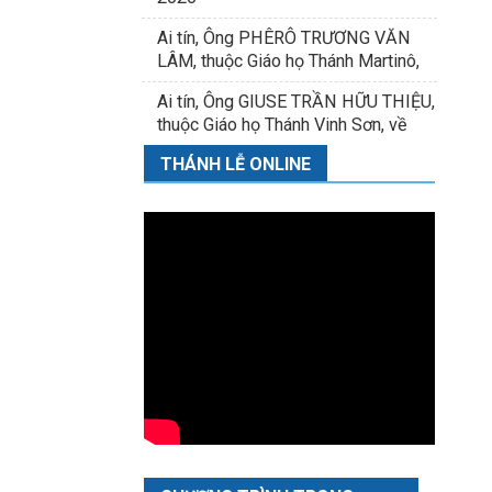
Ai tín, Ông PHÊRÔ TRƯƠNG VĂN
LÂM, thuộc Giáo họ Thánh Martinô,
về nhà Cha
Ai tín, Ông GIUSE TRẦN HỮU THIỆU,
thuộc Giáo họ Thánh Vinh Sơn, về
nhà Cha
THÁNH LỄ ONLINE
25.04.2025 - THONG BAO KHOA
GLDT - KHOA II.2025 - TNURL (1)