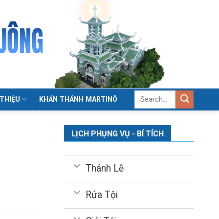
 THIỆU
KHẤN THÁNH MARTINÔ
LỊCH PHỤNG VỤ - BÍ TÍCH
Thánh Lễ
Rửa Tội