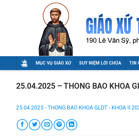
Skip
to
content
MỤC VỤ GIÁO XỨ
SUY NIỆM LỜI CHÚA
TIN 
25.04.2025 – THONG BAO KHOA GL
25.04.2025 - THONG BAO KHOA GLDT - KHOA II.202