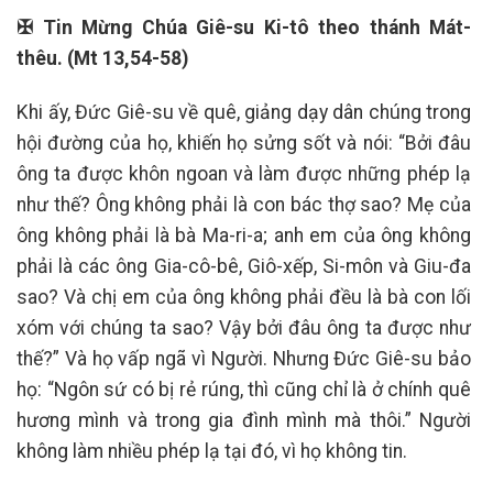
✠ Tin Mừng Chúa Giê-su Ki-tô theo thánh Mát-
thêu. (Mt 13,54-58)
Khi ấy, Đức Giê-su về quê, giảng dạy dân chúng trong
hội đường của họ, khiến họ sửng sốt và nói: “Bởi đâu
ông ta được khôn ngoan và làm được những phép lạ
như thế? Ông không phải là con bác thợ sao? Mẹ của
ông không phải là bà Ma-ri-a; anh em của ông không
phải là các ông Gia-cô-bê, Giô-xếp, Si-môn và Giu-đa
sao? Và chị em của ông không phải đều là bà con lối
xóm với chúng ta sao? Vậy bởi đâu ông ta được như
thế?” Và họ vấp ngã vì Người. Nhưng Đức Giê-su bảo
họ: “Ngôn sứ có bị rẻ rúng, thì cũng chỉ là ở chính quê
hương mình và trong gia đình mình mà thôi.” Người
không làm nhiều phép lạ tại đó, vì họ không tin.