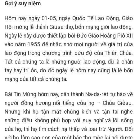
Gợi ý suy niệm
Hôm nay ngày 01-05, ngày Quốc Tế Lao Động, Giáo
Hội mừng lễ thánh Giuse thợ, bổn mạng giới lao động.
Ngày lễ này được thiết lập bởi Đức Giáo Hoàng Piô XII
vào năm 1955 để nhắc nhớ mọi người về giá trị của
lao động trong chương trình cứu độ của Thiên Chúa.
Tất cả chúng ta là những người lao động, dù là chân
tay hay trí óc, do đó ngày lễ hôm nay cũng là lễ bổn
mạng của tất cả chúng ta.
Bài Tin Mừng hôm nay, dân thành Na-da-rét tự hào về
người đồng hương nổi tiếng của họ – Chúa Giêsu.
Nhưng khi họ tận mắt chứng kiến và tận tai nghe
những điều không phù hợp với suy nghĩ và lối sống
của họ, thì họ tìm cách hạ thấp và loại trừ Người. Đối
với họ, làm sao con của một bác thợ mộc lại nói được