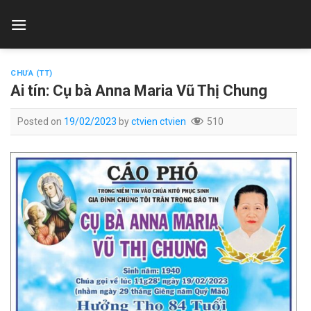
Skip
to
content
CHƯA (TT)
Ai tín: Cụ bà Anna Maria Vũ Thị Chung
Posted on
19/02/2023
by
ctvien ctvien
510