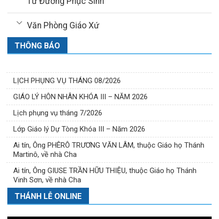
Từ Đường Phục Sinh
Văn Phòng Giáo Xứ
THÔNG BÁO
LỊCH PHỤNG VỤ THÁNG 08/2026
GIÁO LÝ HÔN NHÂN KHÓA III – NĂM 2026
Lịch phụng vụ tháng 7/2026
Lớp Giáo lý Dự Tòng Khóa III – Năm 2026
Ai tín, Ông PHÊRÔ TRƯƠNG VĂN LÂM, thuộc Giáo họ Thánh
Martinô, về nhà Cha
Ai tín, Ông GIUSE TRẦN HỮU THIỆU, thuộc Giáo họ Thánh
Vinh Sơn, về nhà Cha
THÁNH LỄ ONLINE