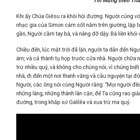
Tin Mừng theo Thá
Khi ấy Chúa Giêsu ra khỏi hội đường. Người cùng v
nhạc gia của Simon cảm sốt nằm trên giường, lập tức
gần, Người cầm tay bà, và nâng đỡ dậy. Bà liền khỏi 
Chiều đến, lúc mặt trời đã lặn, người ta dẫn đến Ng
ám; và cả thành tụ họp trước cửa nhà. Người chữa
trừ nhiều quỷ, và không cho chúng nói, vì chúng biế
nhà, đi đến một nơi thanh vắng và cầu nguyện tại đ
Người, các ông nói cùng Người rằng: “Mọi người đều
những làng, những thành lân cận, để Ta cũng rao giả
đường, trong khắp xứ Galilêa và xua trừ ma quỷ.