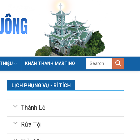
 THIỆU
KHẤN THÁNH MARTINÔ
LỊCH PHỤNG VỤ - BÍ TÍCH
Thánh Lễ
Rửa Tội