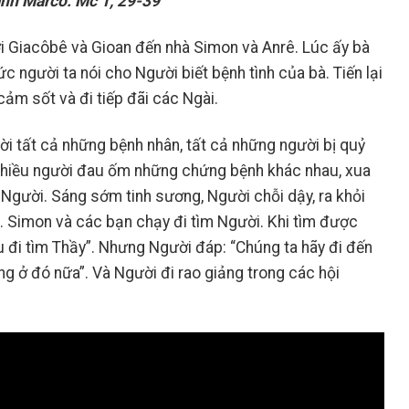
nh Marcô: Mc 1, 29-39
ới Giacôbê và Gioan đến nhà Simon và Anrê. Lúc ấy bà
 người ta nói cho Người biết bệnh tình của bà. Tiến lại
cảm sốt và đi tiếp đãi các Ngài.
ười tất cả những bệnh nhân, tất cả những người bị quỷ
 nhiều người đau ốm những chứng bệnh khác nhau, xua
t Người. Sáng sớm tinh sương, Người chỗi dậy, ra khỏi
ó. Simon và các bạn chạy đi tìm Người. Khi tìm được
 đi tìm Thầy”. Nhưng Người đáp: “Chúng ta hãy đi đến
ng ở đó nữa”. Và Người đi rao giảng trong các hội