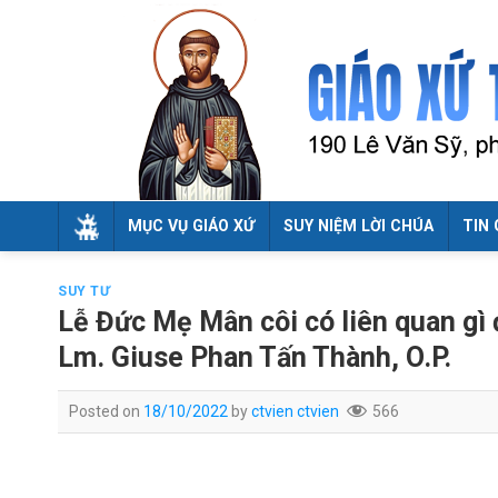
Skip
to
content
MỤC VỤ GIÁO XỨ
SUY NIỆM LỜI CHÚA
TIN 
SUY TƯ
Lễ Đức Mẹ Mân côi có liên quan gì 
Lm. Giuse Phan Tấn Thành, O.P.
Posted on
18/10/2022
by
ctvien ctvien
566