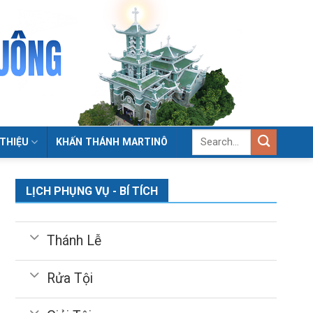
 THIỆU
KHẤN THÁNH MARTINÔ
LỊCH PHỤNG VỤ - BÍ TÍCH
Thánh Lễ
Rửa Tội