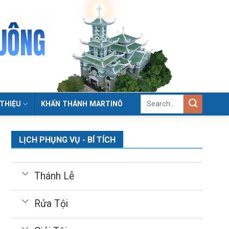
 THIỆU
KHẤN THÁNH MARTINÔ
LỊCH PHỤNG VỤ - BÍ TÍCH
Thánh Lễ
Rửa Tội