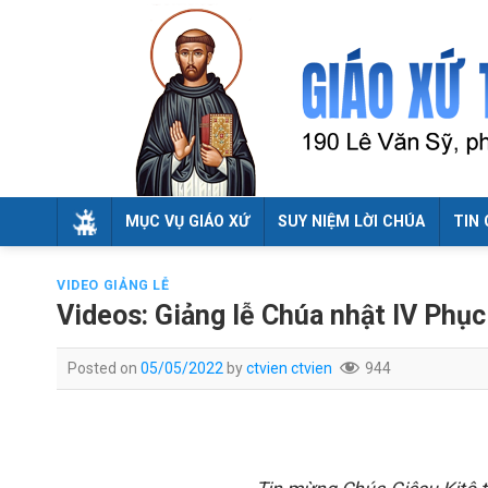
Skip
to
content
MỤC VỤ GIÁO XỨ
SUY NIỆM LỜI CHÚA
TIN 
VIDEO GIẢNG LỄ
Videos: Giảng lễ Chúa nhật IV Phụ
Posted on
05/05/2022
by
ctvien ctvien
944