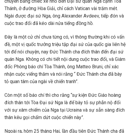
chuyển bằng chiếc xe nhỏ đến Đại sứ quán Nga cạnh Tòa
Thánh, ở đường Hòa Giải, chỉ cách Vatican vài trăm mét.
Ngài được đại sứ Nga, ông Alexander Avdeev, tiếp đón và
cuộc trao đổi đã kéo dài nửa tiếng đồng hồ.
Đây là một cử chỉ chưa từng có, vì thông thường khi có vấn
đề, một vị quốc trưởng triệu tập đại sứ của quốc gia liên hệ
tới để nói chuyện, nay Đức Thánh cha đích thân đến đại sứ
quán Nga. Không có chi tiết nội dung cuộc trao đổi, và Giám
đốc Phòng báo chí Tòa Thánh, ông Matteo Bruni, chỉ xác
nhận cuộc viếng thăm và nói rằng “ Đức Thánh cha đã bày
tỏ quan tâm của ngài về chiến tranh”.
Còn một số báo chí thì cho rằng “sự kiện Đức Giáo hoàng
đích thân tới Tòa Đại sứ Nga là để bày tỏ sự phẫn nộ đối
với sự xâm chiếm của Nga tại Ucraina và sự sẵn sàng đích
thân kêu gọi chấm dứt cuộc chiến này”.
Ngoài ra, hôm 25 tháng Hai, lần đầu tiên Đức Thánh cha đã