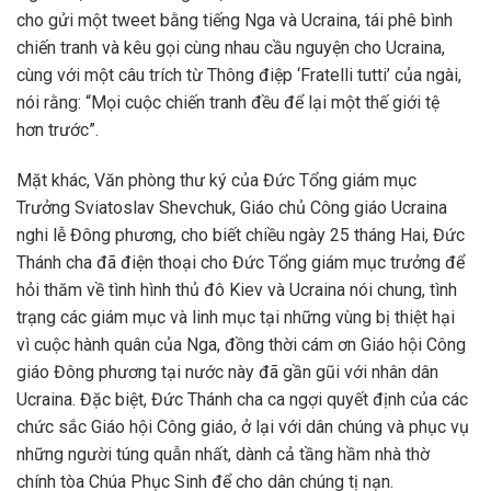
cho gửi một tweet bằng tiếng Nga và Ucraina, tái phê bình
chiến tranh và kêu gọi cùng nhau cầu nguyện cho Ucraina,
cùng với một câu trích từ Thông điệp ‘Fratelli tutti’ của ngài,
nói rằng: “Mọi cuộc chiến tranh đều để lại một thế giới tệ
hơn trước”.
Mặt khác, Văn phòng thư ký của Đức Tổng giám mục
Trưởng Sviatoslav Shevchuk, Giáo chủ Công giáo Ucraina
nghi lễ Đông phương, cho biết chiều ngày 25 tháng Hai, Đức
Thánh cha đã điện thoại cho Đức Tổng giám mục trưởng để
hỏi thăm về tình hình thủ đô Kiev và Ucraina nói chung, tình
trạng các giám mục và linh mục tại những vùng bị thiệt hại
vì cuộc hành quân của Nga, đồng thời cám ơn Giáo hội Công
giáo Đông phương tại nước này đã gần gũi với nhân dân
Ucraina. Đặc biệt, Đức Thánh cha ca ngợi quyết định của các
chức sắc Giáo hội Công giáo, ở lại với dân chúng và phục vụ
những người túng quẫn nhất, dành cả tầng hầm nhà thờ
chính tòa Chúa Phục Sinh để cho dân chúng tị nạn.