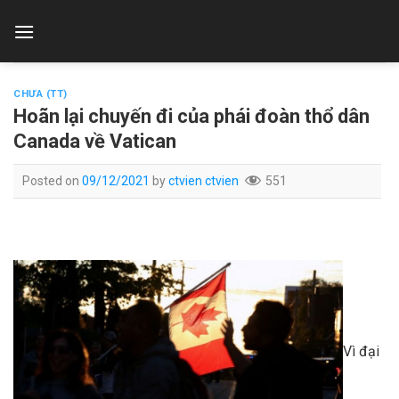
Skip
to
content
CHƯA (TT)
Hoãn lại chuyến đi của phái đoàn thổ dân
Canada về Vatican
Posted on
09/12/2021
by
ctvien ctvien
551
Vì đại