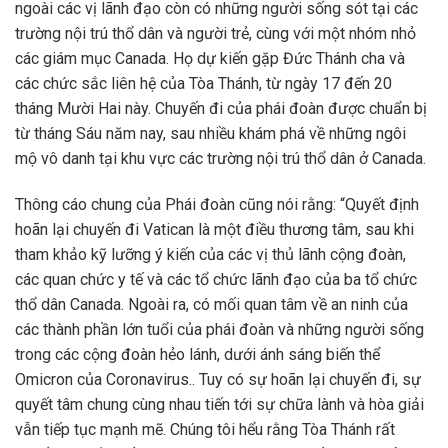
ngoài các vị lãnh đạo còn có những người sống sót tại các
trường nội trú thổ dân và người trẻ, cùng với một nhóm nhỏ
các giám mục Canada. Họ dự kiến gặp Đức Thánh cha và
các chức sắc liên hệ của Tòa Thánh, từ ngày 17 đến 20
tháng Mười Hai này. Chuyến đi của phái đoàn được chuẩn bị
từ tháng Sáu năm nay, sau nhiều khám phá về những ngôi
mộ vô danh tại khu vực các trường nội trú thổ dân ở Canada.
Thông cáo chung của Phái đoàn cũng nói rằng: “Quyết định
hoãn lại chuyến đi Vatican là một điều thương tâm, sau khi
tham khảo kỹ lưỡng ý kiến của các vị thủ lãnh cộng đoàn,
các quan chức y tế và các tổ chức lãnh đạo của ba tổ chức
thổ dân Canada. Ngoài ra, có mối quan tâm về an ninh của
các thành phần lớn tuổi của phái đoàn và những người sống
trong các cộng đoàn hẻo lánh, dưới ánh sáng biến thể
Omicron của Coronavirus.. Tuy có sự hoãn lại chuyến đi, sự
quyết tâm chung cùng nhau tiến tới sự chữa lành và hòa giải
vẫn tiếp tục mạnh mẽ. Chúng tôi hểu rằng Tòa Thánh rất