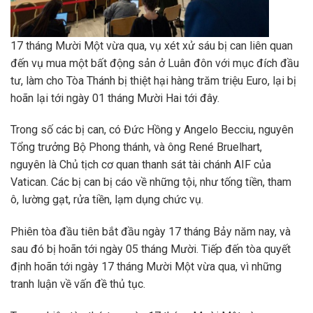
17 tháng Mười Một vừa qua, vụ xét xử sáu bị can liên quan
đến vụ mua một bất động sản ở Luân đôn với mục đích đầu
tư, làm cho Tòa Thánh bị thiệt hại hàng trăm triệu Euro, lại bị
hoãn lại tới ngày 01 tháng Mười Hai tới đây.
Trong số các bị can, có Đức Hồng y Angelo Becciu, nguyên
Tổng trưởng Bộ Phong thánh, và ông René Bruelhart,
nguyên là Chủ tịch cơ quan thanh sát tài chánh AIF của
Vatican. Các bị can bị cáo về những tội, như tống tiền, tham
ô, lường gạt, rửa tiền, lạm dụng chức vụ.
Phiên tòa đầu tiên bắt đầu ngày 17 tháng Bảy năm nay, và
sau đó bị hoãn tới ngày 05 tháng Mười. Tiếp đến tòa quyết
định hoãn tới ngày 17 tháng Mười Một vừa qua, vì những
tranh luận về vấn đề thủ tục.