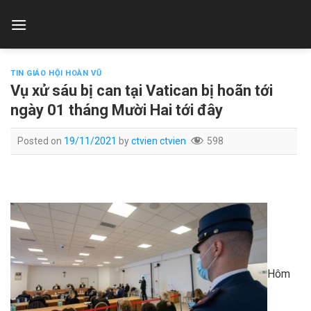
Skip
to
content
TIN GIÁO HỘI HOÀN VŨ
Vụ xử sáu bị can tại Vatican bị hoãn tới
ngày 01 tháng Mười Hai tới đây
Posted on
19/11/2021
by
ctvien ctvien
598
Hôm