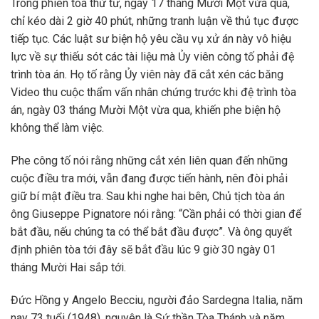
Trong phiên tòa thứ tư, ngày 17 tháng Mười Một vừa qua,
chỉ kéo dài 2 giờ 40 phút, những tranh luận về thủ tục được
tiếp tục. Các luật sư biện hộ yêu cầu vụ xử án này vô hiệu
lực về sự thiếu sót các tài liệu mà Ủy viên công tố phải đệ
trình tòa án. Họ tố rằng Ủy viên này đã cắt xén các băng
Video thu cuộc thẩm vấn nhân chứng trước khi đệ trình tòa
án, ngày 03 tháng Mười Một vừa qua, khiến phe biện hộ
không thể làm việc.
Phe công tố nói rằng những cắt xén liên quan đến những
cuộc điều tra mới, vẫn đang được tiến hành, nên đòi phải
giữ bí mật điều tra. Sau khi nghe hai bên, Chủ tịch tòa án
ông Giuseppe Pignatore nói rằng: “Cần phải có thời gian để
bắt đầu, nếu chúng ta có thể bắt đầu được”. Và ông quyết
định phiên tòa tới đây sẽ bắt đầu lúc 9 giờ 30 ngày 01
tháng Mười Hai sắp tới.
Đức Hồng y Angelo Becciu, người đảo Sardegna Italia, năm
nay 73 tuổi (1948), nguyên là Sứ thần Tòa Thánh và năm