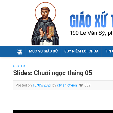
Skip
to
content
MỤC VỤ GIÁO XỨ
SUY NIỆM LỜI CHÚA
TIN 
SUY TƯ
Slides: Chuỗi ngọc tháng 05
Posted on
10/05/2021
by
ctvien ctvien
609