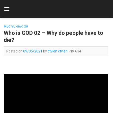
Skip
to
content
MỤC VỤ GIÁO XỨ
Who is GOD 02 – Why do people have to
die?
Posted on
09/05/2021
by
ctvien ctvien
634