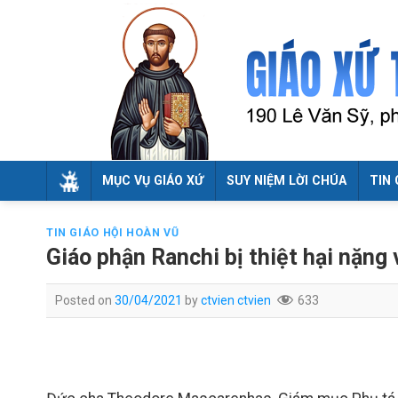
Skip
to
content
MỤC VỤ GIÁO XỨ
SUY NIỆM LỜI CHÚA
TIN 
TIN GIÁO HỘI HOÀN VŨ
Giáo phận Ranchi bị thiệt hại nặng 
Posted on
30/04/2021
by
ctvien ctvien
633