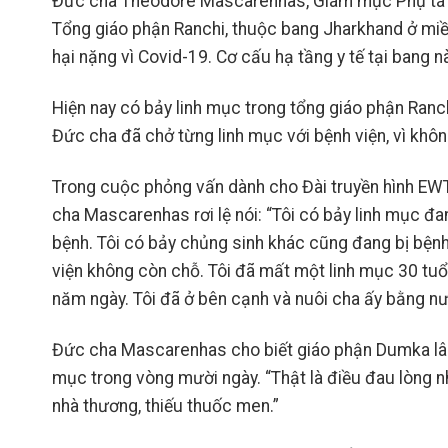
Đức cha Theodore Mascarenhas, Giám mục Phụ tá
Tổng giáo phận Ranchi, thuộc bang Jharkhand ở miền
hại nặng vì Covid-19. Cơ cấu hạ tầng y tế tại bang n
Hiện nay có bảy linh mục trong tổng giáo phận Ranch
Đức cha đã chở từng linh mục với bệnh viện, vì khô
Trong cuộc phỏng vấn dành cho Đài truyền hình EW
cha Mascarenhas rơi lệ nói: “Tôi có bảy linh mục 
bệnh. Tôi có bảy chủng sinh khác cũng đang bị bệnh
viện không còn chỗ. Tôi đã mất một linh mục 30 tu
năm ngày. Tôi đã ở bên cạnh và nuôi cha ấy bằng n
Đức cha Mascarenhas cho biết giáo phận Dumka lân
mục trong vòng mười ngày. “Thật là điều đau lòng n
nhà thương, thiếu thuốc men.”