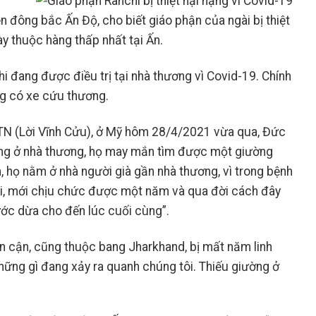
 đông bắc Ấn Độ, cho biết giáo phận của ngài bị thiệt
ày thuộc hàng thấp nhất tại Ấn.
i đang được điều trị tại nhà thương vì Covid-19. Chính
ng có xe cứu thương.
TN (Lời Vĩnh Cửu), ở Mỹ hôm 28/4/2021 vừa qua, Đức
đang ở nhà thương, họ may mắn tìm được một giường
, họ nằm ở nhà người già gần nhà thương, vì trong bệnh
ổi, mới chịu chức được một năm và qua đời cách đây
ước dừa cho đến lúc cuối cùng”.
 cận, cũng thuộc bang Jharkhand, bị mất năm linh
hững gì đang xảy ra quanh chúng tôi. Thiếu giường ở