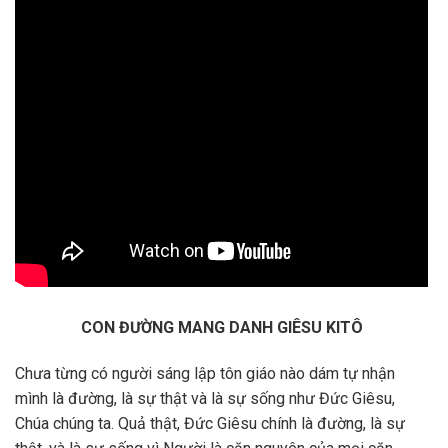
CON ĐƯỜNG MANG DANH GIÊSU KITÔ
Chưa từng có người sáng lập tôn giáo nào dám tự nhận
mình là đường, là sự thật và là sự sống như Đức Giêsu,
Chúa chúng ta. Quả thật, Đức Giêsu chính là đường, là sự