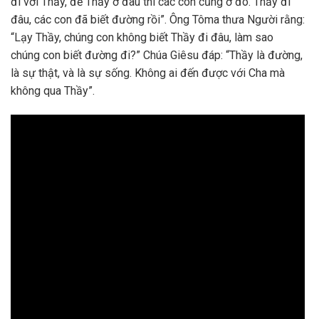
đi với Thầy, để Thầy ở đâu thì các con cũng ở đó. Thầy đi
đâu, các con đã biết đường rồi”. Ông Tôma thưa Người rằng:
“Lạy Thầy, chúng con không biết Thầy đi đâu, làm sao
chúng con biết đường đi?” Chúa Giêsu đáp: “Thầy là đường,
là sự thật, và là sự sống. Không ai đến được với Cha mà
không qua Thầy”.