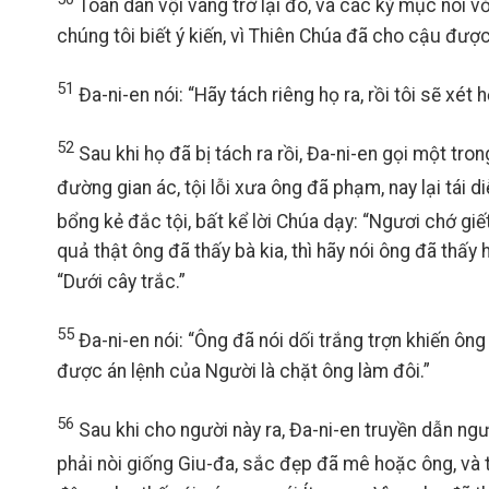
Toàn dân vội vàng trở lại đó, và các kỳ mục nói vớ
chúng tôi biết ý kiến, vì Thiên Chúa đã cho cậu đượ
51
Đa-ni-en nói: “Hãy tách riêng họ ra, rồi tôi sẽ xét hỏ
52
Sau khi họ đã bị tách ra rồi, Đa-ni-en gọi một tron
đường gian ác, tội lỗi xưa ông đã phạm, nay lại tái d
bổng kẻ đắc tội, bất kể lời Chúa dạy: “Ngươi chớ giế
quả thật ông đã thấy bà kia, thì hãy nói ông đã thấy
“Dưới cây trắc.”
55
Đa-ni-en nói: “Ông đã nói dối trắng trợn khiến ôn
được án lệnh của Người là chặt ông làm đôi.”
56
Sau khi cho người này ra, Đa-ni-en truyền dẫn ngườ
phải nòi giống Giu-đa, sắc đẹp đã mê hoặc ông, và 