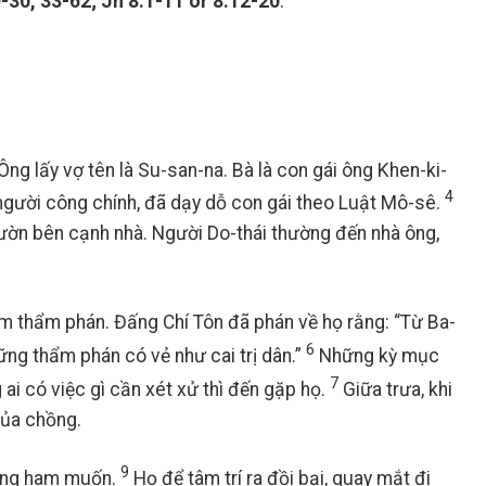
-30, 33-62; Jn 8:1-11 or 8:12-20
.
Ông lấy vợ tên là Su-san-na. Bà là con gái ông Khen-ki-
4
người công chính, đã dạy dỗ con gái theo Luật Mô-sê.
vườn bên cạnh nhà. Người Do-thái thường đến nhà ông,
àm thẩm phán. Đấng Chí Tôn đã phán về họ rằng: “Từ Ba-
6
ững thẩm phán có vẻ như cai trị dân.”
Những kỳ mục
7
 ai có việc gì cần xét xử thì đến gặp họ.
Giữa trưa, khi
của chồng.
9
 lòng ham muốn.
Họ để tâm trí ra đồi bại, quay mắt đi