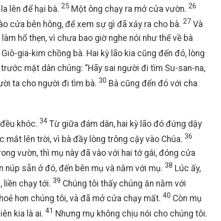
25
26
la lên để hại bà.
Một ông chạy ra mở cửa vườn.
27
vào cửa bên hông, để xem sự gì đã xảy ra cho bà.
Và
ấy làm hổ thẹn, vì chưa bao giờ nghe nói như thế về bà
iô-gia-kim chồng bà. Hai kỳ lão kia cũng đến đó, lòng
trước mặt dân chúng: “Hãy sai người đi tìm Su-san-na,
30
ười ta cho người đi tìm bà.
Bà cũng đến đó với cha
34
, đều khóc.
Từ giữa đám dân, hai kỳ lão đó đứng dậy
36
 mắt lên trời, vì bà đầy lòng trông cậy vào Chúa.
ong vườn, thì mụ này đã vào với hai tớ gái, đóng cửa
38
n núp sẵn ở đó, đến bên mụ và nằm với mụ.
Lúc ấy,
39
 liền chạy tới.
Chúng tôi thấy chúng ăn nằm với
40
khoẻ hơn chúng tôi, và đã mở cửa chạy mất.
Còn mụ
41
ên kia là ai.
Nhưng mụ không chịu nói cho chúng tôi.