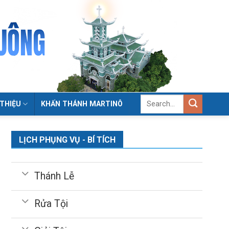
 THIỆU
KHẤN THÁNH MARTINÔ
LỊCH PHỤNG VỤ - BÍ TÍCH
Thánh Lễ
Rửa Tội