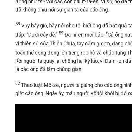
động như thế với các con gái Ít-ra-en. Vì sợ, họ đã
đã không chịu nổi sự gian tà của các ông.
58
Vậy bây giờ, hãy nói cho tôi biết ông đã bắt quả 
59
đáp: “Dưới cây dẻ.”
Đa-ni-en mới bảo: “Cả ông nữa
vì thiên sứ của Thiên Chúa, tay cầm gươm, đang chờ
toàn thể cộng đồng lớn tiếng reo hò và chúc tụng 
Rồi người ta quay lại chống hai kỳ lão, vì Đa-ni-en 
là các ông đã làm chứng gian.
62
Theo luật Mô-sê, người ta giáng cho các ông hình
giết các ông. Ngày ấy, máu người vô tội khỏi bị đổ o