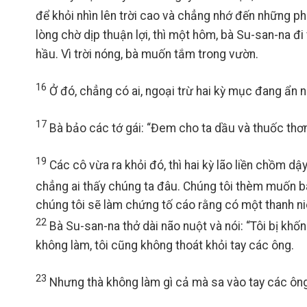
để khỏi nhìn lên trời cao và chẳng nhớ đến những 
lòng chờ dịp thuận lợi, thì một hôm, bà Su-san-na đi
hầu. Vì trời nóng, bà muốn tắm trong vườn.
16
Ở đó, chẳng có ai, ngoại trừ hai kỳ mục đang ẩn n
17
Bà bảo các tớ gái: “Đem cho ta dầu và thuốc thơm
19
Các cô vừa ra khỏi đó, thì hai kỳ lão liền chồm dậ
chẳng ai thấy chúng ta đâu. Chúng tôi thèm muốn bà
chúng tôi sẽ làm chứng tố cáo rằng có một thanh niên
22
Bà Su-san-na thở dài não nuột và nói: “Tôi bị khốn 
không làm, tôi cũng không thoát khỏi tay các ông.
23
Nhưng thà không làm gì cả mà sa vào tay các ông