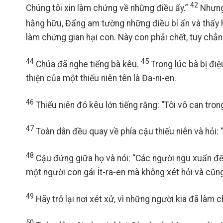
42
Chúng tôi xin làm chứng về những điều ấy.”
Nhưng 
hằng hữu, Đấng am tường những điều bí ẩn và thấy h
làm chứng gian hại con. Này con phải chết, tuy chẳn
44
45
Chúa đã nghe tiếng bà kêu.
Trong lúc bà bị điệ
thiện của một thiếu niên tên là Đa-ni-en.
46
Thiếu niên đó kêu lớn tiếng rằng: “Tôi vô can tro
47
Toàn dân đều quay về phía cậu thiếu niên và hỏi: “
48
Cậu đứng giữa họ và nói: “Các người ngu xuẩn đến 
một người con gái Ít-ra-en mà không xét hỏi và cũng
49
Hãy trở lại nơi xét xử, vì những người kia đã làm 
50