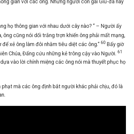
 thông gian với các ông. Nhưng người con gái Giu-đa này
tang họ thông gian với nhau dưới cây nào? ” – Người ấy
, ông cũng nói dối trắng trợn khiến ông phải mất mạng,
60
 để xẻ ông làm đôi nhằm tiêu diệt các ông.”
Bấy giờ
61
Thiên Chúa, Đấng cứu những kẻ trông cậy vào Người.
đã dựa vào lời chính miệng các ông nói mà thuyết phục họ
 phạt mà các ông định bắt người khác phải chịu, đó là
an.