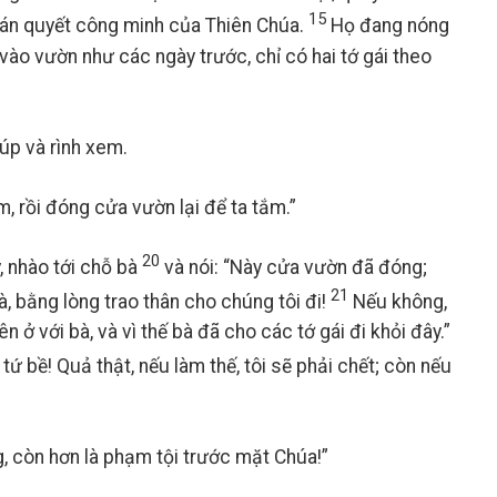
15
phán quyết công minh của Thiên Chúa.
Họ đang nóng
 vào vườn như các ngày trước, chỉ có hai tớ gái theo
úp và rình xem.
, rồi đóng cửa vườn lại để ta tắm.”
20
y, nhào tới chỗ bà
và nói: “Này cửa vườn đã đóng;
21
, bằng lòng trao thân cho chúng tôi đi!
Nếu không,
 ở với bà, và vì thế bà đã cho các tớ gái đi khỏi đây.”
tứ bề! Quả thật, nếu làm thế, tôi sẽ phải chết; còn nếu
, còn hơn là phạm tội trước mặt Chúa!”