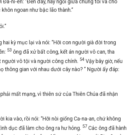
i Đa-ni-en: “Đến đây, hãy ngồi giữa chúng tôi và cho
c khôn ngoan như bậc lão thành.”
i.”
g hai kỳ mục lại và nói: “Hỡi con người già đời trong
53
iễn:
ông đã xử bất công, kết án người vô can, tha
54
t người vô tội và người công chính.
Vậy bây giờ, nếu
 họ thông gian với nhau dưới cây nào? ” Người ấy đáp:
g phải mất mạng, vì thiên sứ của Thiên Chúa đã nhận
i kia vào, rồi nói: “Hỡi nòi giống Ca-na-an, chứ không
57
tình dục đã làm cho ông ra hư hỏng.
Các ông đã hành