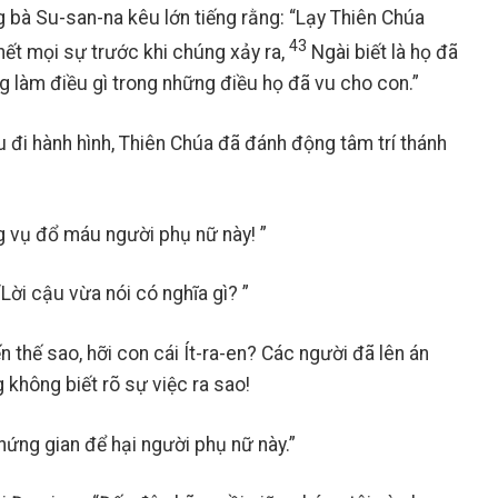
bà Su-san-na kêu lớn tiếng rằng: “Lạy Thiên Chúa
43
ết mọi sự trước khi chúng xảy ra,
Ngài biết là họ đã
g làm điều gì trong những điều họ đã vu cho con.”
u đi hành hình, Thiên Chúa đã đánh động tâm trí thánh
ng vụ đổ máu người phụ nữ này! ”
Lời cậu vừa nói có nghĩa gì? ”
thế sao, hỡi con cái Ít-ra-en? Các người đã lên án
 không biết rõ sự việc ra sao!
chứng gian để hại người phụ nữ này.”