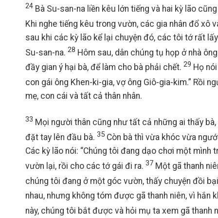
24
Bà Su-san-na liền kêu lớn tiếng và hai kỳ lão cũng 
Khi nghe tiếng kêu trong vườn, các gia nhân đổ xô 
sau khi các kỳ lão kể lại chuyện đó, các tôi tớ rất l
28
Su-san-na.
Hôm sau, dân chúng tụ họp ở nhà ông G
29
đầy gian ý hại bà, để làm cho bà phải chết.
Họ nói 
con gái ông Khen-ki-gia, vợ ông Giô-gia-kim.” Rồi ng
mẹ, con cái và tất cả thân nhân.
33
Mọi người thân cũng như tất cả những ai thấy bà
35
đặt tay lên đầu bà.
Còn bà thì vừa khóc vừa ngước
Các kỳ lão nói: “Chúng tôi đang dạo chơi một mình tr
37
vườn lại, rồi cho các tớ gái đi ra.
Một gã thanh niê
chúng tôi đang ở một góc vườn, thấy chuyện đồi bại,
nhau, nhưng không tóm được gã thanh niên, vì hắn 
này, chúng tôi bắt được và hỏi mụ ta xem gã thanh ni