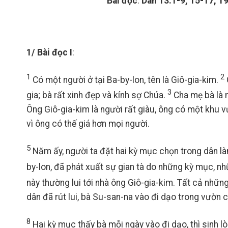
Bài đọc
:
Dan 13:1-9, 15-17, 19
1/ Bài đọc I
:
1
2
Có một người ở tại Ba-by-lon, tên là Giô-gia-kim.
3
gia; bà rất xinh đẹp và kính sợ Chúa.
Cha mẹ bà là 
Ông Giô-gia-kim là người rất giàu, ông có một khu 
vì ông có thế giá hơn mọi người.
5
Năm ấy, người ta đặt hai kỳ mục chọn trong dân l
by-lon, đã phát xuất sự gian tà do những kỳ mục, nh
này thường lui tới nhà ông Giô-gia-kim. Tất cả những
dân đã rút lui, bà Su-san-na vào đi dạo trong vườn 
8
Hai kỳ mục thấy bà mỗi ngày vào đi dạo, thì sinh