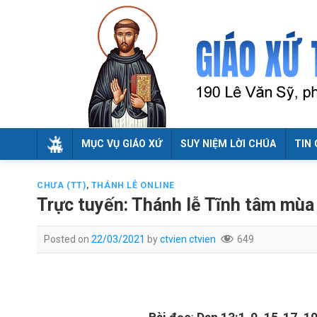
Skip
to
content
MỤC VỤ GIÁO XỨ
SUY NIỆM LỜI CHÚA
TIN 
CHƯA (TT)
,
THÁNH LỄ ONLINE
Trực tuyến: Thánh lễ Tĩnh tâm mùa
Posted on
22/03/2021
by
ctvien ctvien
649