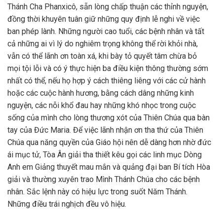
Thánh Cha Phanxicô, sẵn lòng chấp thuận các thỉnh nguyện,
đồng thời khuyên tuân giữ những quy định lễ nghi về việc
ban phép lành. Những người cao tuổi, các bệnh nhân và tất
cả những ai vì lý do nghiêm trọng không thể rời khỏi nhà,
vẫn có thể lãnh ơn toàn xá, khi bày tỏ quyết tâm chừa bỏ
mọi tội lỗi và có ý thực hiện ba điều kiện thông thường sớm
nhất có thể, nếu họ hợp ý cách thiêng liêng với các cử hành
hoặc các cuộc hành hương, bằng cách dâng những kinh
nguyện, các nỗi khổ đau hay những khó nhọc trong cuộc
sống của mình cho lòng thương xót của Thiên Chúa qua bàn
tay của Đức Maria. Để việc lãnh nhận ơn tha thứ của Thiên
Chúa qua năng quyền của Giáo hội nên dễ dàng hơn nhờ đức
ái mục tử, Tòa Ân giải tha thiết kêu gọi các linh mục Dòng
Anh em Giảng thuyết mau mắn và quảng đại ban Bí tích Hòa
giải và thường xuyên trao Mình Thánh Chúa cho các bệnh
nhân. Sắc lệnh này có hiệu lực trong suốt Năm Thánh.
Những điều trái nghịch đều vô hiệu.