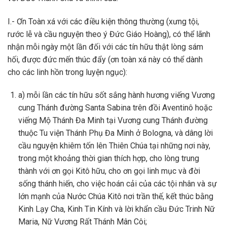
I.- Ơn Toàn xá với các điều kiện thông thường (xưng tội,
rước lễ và cầu nguyện theo ý Đức Giáo Hoàng), có thể lãnh
nhận mỗi ngày một lần đối với các tín hữu thật lòng sám
hối, được đức mến thúc đẩy (ơn toàn xá này có thể dành
cho các linh hồn trong luyện ngục):
a) mỗi lần các tín hữu sốt sắng hành hương viếng Vương
cung Thánh đường Santa Sabina trên đồi Aventinô hoặc
viếng Mộ Thánh Đa Minh tại Vương cung Thánh đường
thuộc Tu viện Thánh Phụ Đa Minh ở Bologna, và dâng lời
cầu nguyện khiêm tốn lên Thiên Chúa tại những nơi này,
trong một khoảng thời gian thích hợp, cho lòng trung
thành với ơn gọi Kitô hữu, cho ơn gọi linh mục và đời
sống thánh hiến, cho việc hoán cải của các tội nhân và sự
lớn mạnh của Nước Chúa Kitô nơi trần thế, kết thúc bằng
Kinh Lạy Cha, Kinh Tin Kính và lời khẩn cầu Đức Trinh Nữ
Maria, Nữ Vương Rất Thánh Mân Côi;