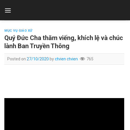
Skip
to
content
MỤC VỤ GIÁO XỨ
Quý Đức Cha thăm viếng, khích lệ và chúc
lành Ban Truyền Thông
Posted on
27/10/2020
by
ctvien ctvien
765