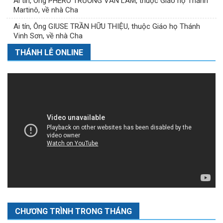
Ai tín, Ông PHÊRÔ TRƯƠNG VĂN LÂM, thuộc Giáo họ Thánh
Martinô, về nhà Cha
Ai tín, Ông GIUSE TRẦN HỮU THIỆU, thuộc Giáo họ Thánh
Vinh Sơn, về nhà Cha
THÁNH LỄ ONLINE
CHƯƠNG TRÌNH TRONG THÁNG