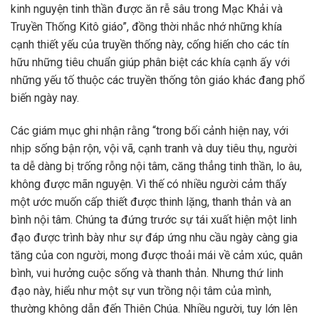
kinh nguyện tinh thần được ăn rễ sâu trong Mạc Khải và
Truyền Thống Kitô giáo”, đồng thời nhắc nhớ những khía
cạnh thiết yếu của truyền thống này, cống hiến cho các tín
hữu những tiêu chuẩn giúp phân biệt các khía cạnh ấy với
những yếu tố thuộc các truyền thống tôn giáo khác đang phổ
biến ngày nay.
Các giám mục ghi nhận rằng “trong bối cảnh hiện nay, với
nhịp sống bận rộn, vội vã, cạnh tranh và duy tiêu thụ, người
ta dễ dàng bị trống rỗng nội tâm, căng thẳng tinh thần, lo âu,
không được mãn nguyện. Vì thế có nhiều người cảm thấy
một ước muốn cấp thiết được thinh lặng, thanh thản và an
bình nội tâm. Chúng ta đứng trước sự tái xuất hiện một linh
đạo được trình bày như sự đáp ứng nhu cầu ngày càng gia
tăng của con người, mong được thoải mái về cảm xúc, quân
bình, vui hưởng cuộc sống và thanh thản. Nhưng thứ linh
đạo này, hiểu như một sự vun trồng nội tâm của mình,
thường không dẫn đến Thiên Chúa. Nhiều người, tuy lớn lên