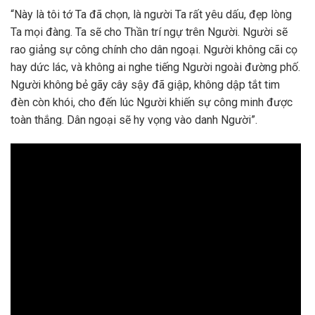
“Này là tôi tớ Ta đã chọn, là người Ta rất yêu dấu, đẹp lòng
Ta mọi đàng. Ta sẽ cho Thần trí ngự trên Người. Người sẽ
rao giảng sự công chính cho dân ngoại. Người không cãi cọ
hay dức lác, và không ai nghe tiếng Người ngoài đường phố.
Người không bẻ gãy cây sậy đã giập, không dập tắt tim
đèn còn khói, cho đến lúc Người khiến sự công minh được
toàn thắng. Dân ngoại sẽ hy vọng vào danh Người”.