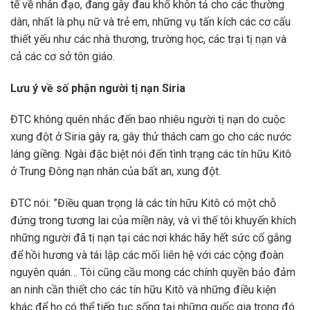
tế về nhân đạo, đang gây đau khổ khôn tả cho các thường
dân, nhất là phụ nữ và trẻ em, những vụ tấn kích các cơ cấu
thiết yếu như các nhà thương, trường học, các trại tị nạn và
cả các cơ sở tôn giáo.
Lưu ý về số phận người tị nạn Siria
ĐTC không quên nhắc đến bao nhiêu người tị nạn do cuộc
xung đột ở Siria gây ra, gây thử thách cam go cho các nước
láng giềng. Ngài đặc biệt nói đến tình trạng các tín hữu Kitô
ở Trung Đông nạn nhân của bất an, xung đột.
ĐTC nói: ”Điều quan trọng là các tín hữu Kitô có một chỗ
đứng trong tương lai của miền này, và vì thế tôi khuyến khích
những người đã tị nạn tại các nơi khác hãy hết sức cố gắng
để hồi hương và tái lập các mối liên hệ với các cộng đoàn
nguyên quán… Tôi cũng cầu mong các chính quyền bảo đảm
an ninh cần thiết cho các tín hữu Kitô và những điều kiện
khác để họ có thể tiếp tục sống tại những quốc gia trong đó