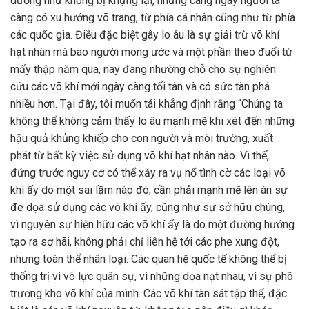
dường như không bị khựng lại, nhưng càng ngày người ta
càng có xu hướng võ trang, từ phía cá nhân cũng như từ phía
các quốc gia. Điều đặc biệt gây lo âu là sự giải trừ võ khí
hạt nhân mà bao người mong ước và một phần theo đuổi từ
mấy thập năm qua, nay đang nhường chỗ cho sự nghiên
cứu các võ khí mới ngày càng tối tân và có sức tàn phá
nhiều hơn. Tại đây, tôi muốn tái khẳng định rằng “Chúng ta
không thể không cảm thấy lo âu mạnh mẽ khi xét đến những
hậu quả khủng khiếp cho con người và môi trường, xuất
phát từ bất kỳ việc sử dụng võ khí hạt nhân nào. Vì thế,
đứng trước nguy cơ có thể xảy ra vụ nổ tình cờ các loại võ
khí ấy do một sai lầm nào đó, cần phải mạnh mẽ lên án sự
đe dọa sử dụng các võ khí ấy, cũng như sự sở hữu chúng,
vì nguyên sự hiện hữu các võ khí ấy là do một đường hướng
tạo ra sợ hãi, không phải chỉ liên hệ tới các phe xung đột,
nhưng toàn thể nhân loại. Các quan hệ quốc tế không thể bị
thống trị vì võ lực quân sự, vì những dọa nạt nhau, vì sự phô
trương kho võ khí của mình. Các võ khí tàn sát tập thể, đặc