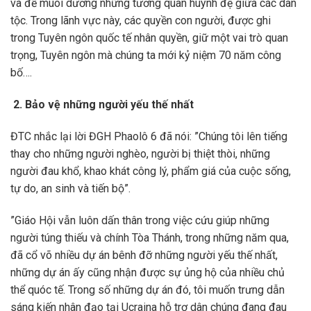
và để muôi dưỡng những tương quan huynh đệ giữa các dân
tộc. Trong lãnh vực này, các quyền con người, được ghi
trong Tuyên ngôn quốc tế nhân quyền, giữ một vai trò quan
trọng, Tuyên ngôn mà chúng ta mới kỷ niệm 70 năm công
bố….
2. Bảo vệ những người yếu thế nhất
ĐTC nhắc lại lời ĐGH Phaolô 6 đã nói: ”Chúng tôi lên tiếng
thay cho những người nghèo, người bị thiệt thòi, những
người đau khổ, khao khát công lý, phẩm giá của cuộc sống,
tự do, an sinh và tiến bộ”.
”Giáo Hội vẫn luôn dấn thân trong việc cứu giúp những
người túng thiếu và chính Tòa Thánh, trong những năm qua,
đã cổ võ nhiều dự án bênh đỡ những người yếu thế nhất,
những dự án ấy cũng nhận được sự ủng hộ của nhiều chủ
thể quóc tế. Trong số những dự án đó, tôi muốn trưng dẫn
sáng kiến nhân đạo tại Ucraina hỗ trợ dân chúng đang đau