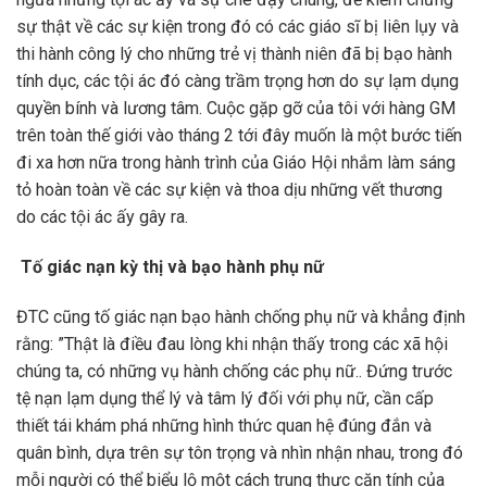
sự thật về các sự kiện trong đó có các giáo sĩ bị liên lụy và
thi hành công lý cho những trẻ vị thành niên đã bị bạo hành
tính dục, các tội ác đó càng trầm trọng hơn do sự lạm dụng
quyền bính và lương tâm. Cuộc gặp gỡ của tôi với hàng GM
trên toàn thế giới vào tháng 2 tới đây muốn là một bước tiến
đi xa hơn nữa trong hành trình của Giáo Hội nhắm làm sáng
tỏ hoàn toàn về các sự kiện và thoa dịu những vết thương
do các tội ác ấy gây ra.
Tố giác nạn kỳ thị và bạo hành phụ nữ
ĐTC cũng tố giác nạn bạo hành chống phụ nữ và khẳng định
rằng: ”Thật là điều đau lòng khi nhận thấy trong các xã hội
chúng ta, có những vụ hành chống các phụ nữ.. Đứng trước
tệ nạn lạm dụng thể lý và tâm lý đối với phụ nữ, cần cấp
thiết tái khám phá những hình thức quan hệ đúng đắn và
quân bình, dựa trên sự tôn trọng và nhìn nhận nhau, trong đó
mỗi người có thể biểu lộ một cách trung thực căn tính của