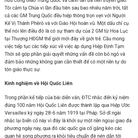
hữu Công Giáo Trung Quốc và canh tân đà tiến truyền giáo.
Tôi cảm tạ Chúa vì lần đầu tiên sau bao nhiêu năm trời, tất
cả các GM Trung Quốc đều hiệp thông trọn vẹn với Người
Kế Vị Thánh Phêrô và với Giáo Hội hoàn vũ. Một dấu chỉ cụ
thể nói lên điều đó là có sự tham dự của 2 GM từ Hoa Lục
tại Thượng HĐGM thế giới mới đây về giới trẻ. Cầu mong
việc tiếp tục các tiếp xúc về việc áp dụng Hiệp Định Tạm
Thời sẽ góp phần giải quyết những vấn đề còn bỏ ngỏ và
đảm bảo những không gian cần thiết để có một nền tự do
tôn giáo thực sự.
Kinh nghiệm về Hội Quốc Liên
Trong phần kế tiếp của bài diễn văn, ĐTC nhắc đến kỷ niệm
đúng 100 năm Hội Quốc Liên được thành lập qua Hiệp Ước
Versailles ký ngày 28-6 năm 1919 tại Pháp. Sở dĩ ngài
nhắc lại biến cố này vì đây là khởi sự một nền ngoại giao đa
phương ngày nay, qua đó các quốc gia cố gắng kéo các
quan hệ song phương ra khỏi tiêu chuẩn đè nén dẫn tới