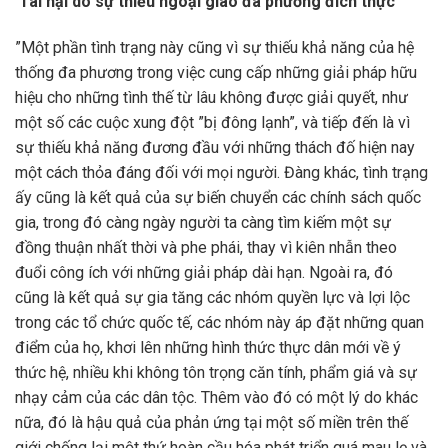
Tai hại do sự thiếu ngoại giao đa phương đích thực
”Một phần tình trạng này cũng vì sự thiếu khả năng của hệ
thống đa phương trong việc cung cấp những giải pháp hữu
hiệu cho những tình thế từ lâu không được giải quyết, như
một số các cuộc xung đột ”bị đông lạnh”, và tiếp đến là vì
sự thiếu khả năng đương đầu với những thách đố hiện nay
một cách thỏa đáng đối với mọi người. Đàng khác, tình trạng
ấy cũng là kết quả của sự biến chuyển các chính sách quốc
gia, trong đó càng ngày người ta càng tìm kiếm một sự
đồng thuận nhất thời và phe phái, thay vì kiên nhẫn theo
đuổi công ích với những giải pháp dài hạn. Ngoài ra, đó
cũng là kết quả sự gia tăng các nhóm quyền lực và lợi lộc
trong các tổ chức quốc tế, các nhóm này áp đặt những quan
điểm của họ, khơi lên những hình thức thực dân mới về ý
thức hệ, nhiều khi không tôn trọng căn tính, phẩm giá và sự
nhạy cảm của các dân tộc. Thêm vào đó có một lý do khác
nữa, đó là hậu quả của phản ứng tại một số miền trên thế
giới chống lại một thứ hoàn cầu hóa phát triển quá mau lẹ và