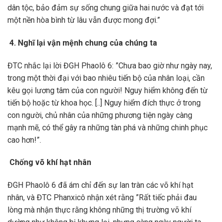
dân tộc, bảo đảm sự sống chung giữa hai nước và đạt tới
một nền hòa bình từ lâu vẫn được mong đợi.”
4. Nghĩ lại vận mệnh chung của chúng ta
ĐTC nhắc lại lời ĐGH Phaolô 6: ”Chưa bao giờ như ngày nay,
trong một thời đại với bao nhiêu tiến bộ của nhân loại, cần
kêu gọi lương tâm của con người! Nguy hiểm không đến từ
tiến bộ hoặc từ khoa học. [..] Nguy hiểm đích thực ở trong
con người, chủ nhân của những phương tiện ngày càng
mạnh mẽ, có thể gây ra những tàn phá và những chinh phục
cao hơn!”.
Chống võ khí hạt nhân
ĐGH Phaolô 6 đã ám chỉ đến sự lan tràn các võ khí hạt
nhân, và ĐTC Phanxicô nhận xét rằng ”Rất tiếc phải đau
lòng mà nhận thực rằng không những thị trường võ khí