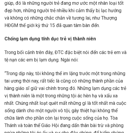
giúp, đó là những người trẻ đang mơ ước một nhân loại tốt
đẹp hơn, những người trẻ nhiều khi cảm thấy bị lạc hướng
và không có những chắc chắn về tương lai, như Thượng
HĐGM thế giới kỳ thứ 15 đã quan tâm bàn đến.
Chống lạm dụng tính dục trẻ vị thành niên
Trong bối cảnh trên đây, ĐTC đặc biệt nói đến các trẻ em và
tệ nạn các em bị lạm dụng. Ngài nói:
“Trong dịp này, tôi không thể im lặng trước một trong những
tai ương thời nay, rất tiếc là cũng có những thành phần của
hàng giáo sĩ giữ vai chính trong đó. Những lạm dụng các trẻ
vị thành niên là một trong những tội ác hèn hạ và xấu xa
nhất. Chúng nhất loạt quét mất những gì là tốt nhất mà cuộc
sống dành cho một người vô tội, gây thiệt hại không thể
chữa lành cho phần còn lại trong cuộc sống của họ. Tòa
Thánh và toàn thể Giáo Hội đang dấn thân bài trừ và phòng
ngừa những tội ác ấy và sự che đậy chúng, để kiểm chứng