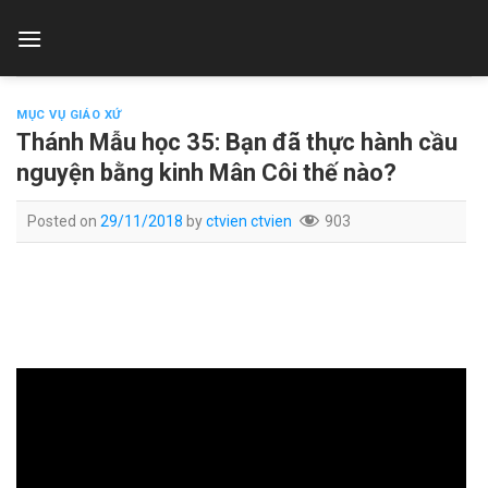
Skip
to
content
MỤC VỤ GIÁO XỨ
Thánh Mẫu học 35: Bạn đã thực hành cầu
nguyện bằng kinh Mân Côi thế nào?
Posted on
29/11/2018
by
ctvien ctvien
903