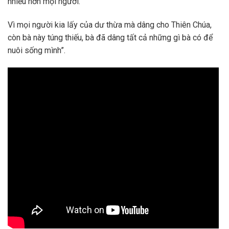
nhiều hơn mọi người.
Vì mọi người kia lấy của dư thừa mà dâng cho Thiên Chúa,
còn bà này túng thiếu, bà đã dâng tất cả những gì bà có để
nuôi sống mình”.