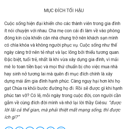
MỤC ĐÍCH TỐI HẬU
Cuộc sống hiện đại khiến cho các thành viên trong gia đình
ít nói chuyện với nhau. Cha mẹ con cái đi làm về vào phòng
đóng kín cửa khiến căn nhà chung trở nên khách sạn mình
có chìa khóa và không người phục vụ. Cuộc sống như thế
ngày càng trở nên tẻ nhạt và lạc lõng bởi thiếu tương quan.
Đặc biệt, tuổi trẻ, nhất là khi vừa xây dựng gia đình, vì mải
mê lo toan tiền bạc và mọi thứ chuẩn bị cho việc mua nhà
hay sinh nở tương lai mà quên đi mục đích chính là xây
dựng mái ấm gia đình hạnh phúc. Càng nguy hại hơn khi họ
gạt Chúa ra khỏi bước đường họ đi. Rồi sẽ được gì khi hạnh
phúc tan vỡ? Có lẽ, mỗi ngày trong cuộc đời, con người cần
gẫm về cùng đích đời mình và nhớ lại lời thầy Giêsu:
“được
lời lãi cả thế gian, mà phải thiệt mất mạng sống, thì được
ích gì?”