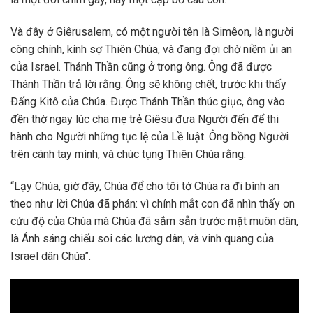
Và đây ở Giêrusalem, có một người tên là Simêon, là người
công chính, kính sợ Thiên Chúa, và đang đợi chờ niềm ủi an
của Israel. Thánh Thần cũng ở trong ông. Ông đã được
Thánh Thần trả lời rằng: Ông sẽ không chết, trước khi thấy
Ðấng Kitô của Chúa. Ðược Thánh Thần thúc giục, ông vào
đền thờ ngay lúc cha mẹ trẻ Giêsu đưa Người đến để thi
hành cho Người những tục lệ của Lề luật. Ông bồng Người
trên cánh tay mình, và chúc tụng Thiên Chúa rằng:
“Lạy Chúa, giờ đây, Chúa để cho tôi tớ Chúa ra đi bình an
theo như lời Chúa đã phán: vì chính mắt con đã nhìn thấy ơn
cứu độ của Chúa mà Chúa đã sắm sẵn trước mặt muôn dân,
là Ánh sáng chiếu soi các lương dân, và vinh quang của
Israel dân Chúa”.