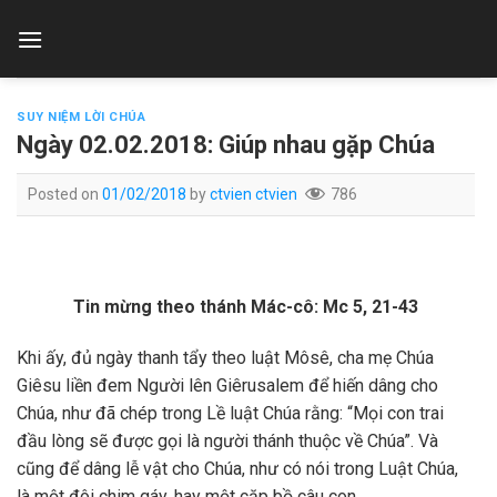
Skip
to
content
SUY NIỆM LỜI CHÚA
Ngày 02.02.2018: Giúp nhau gặp Chúa
Posted on
01/02/2018
by
ctvien ctvien
786
Tin mừng theo thánh Mác-cô
: Mc 5, 21-43
Khi ấy, đủ ngày thanh tẩy theo luật Môsê, cha mẹ Chúa
Giêsu liền đem Người lên Giêrusalem để hiến dâng cho
Chúa, như đã chép trong Lề luật Chúa rằng: “Mọi con trai
đầu lòng sẽ được gọi là người thánh thuộc về Chúa”. Và
cũng để dâng lễ vật cho Chúa, như có nói trong Luật Chúa,
là một đôi chim gáy, hay một cặp bồ câu con.