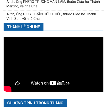
Ai tín, Ông PHÊRÔ TRƯƠNG VĂN LÂM, thuộc Giáo họ Thánh
Martinô, về nhà Cha
Ai tín, Ông GIUSE TRẦN HỮU THIỆU, thuộc Giáo họ Thánh
Vinh Sơn, về nhà Cha
THÁNH LỄ ONLINE
CHƯƠNG TRÌNH TRONG THÁNG