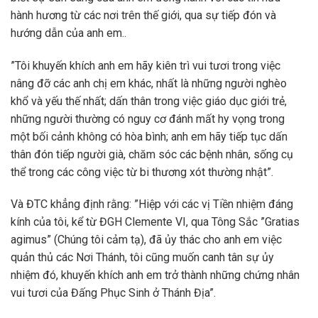
hành hương từ các nơi trên thế giới, qua sự tiếp đón và
hướng dẫn của anh em..
”Tôi khuyến khích anh em hãy kiên trì vui tươi trong việc
nâng đỡ các anh chị em khác, nhất là những người nghèo
khổ và yếu thế nhất; dấn thân trong việc giáo dục giới trẻ,
những người thường có nguy cơ đánh mất hy vọng trong
một bối cảnh không có hòa bình; anh em hãy tiếp tục dấn
thân đón tiếp người già, chăm sóc các bệnh nhân, sống cụ
thể trong các công việc từ bi thương xót thường nhật”.
Và ĐTC khẳng định rằng: ”Hiệp với các vị Tiền nhiệm đáng
kính của tôi, kể từ ĐGH Clemente VI, qua Tông Sắc ”Gratias
agimus” (Chúng tôi cảm tạ), đã ủy thác cho anh em việc
quản thủ các Nơi Thánh, tôi cũng muốn canh tân sự ủy
nhiệm đó, khuyến khích anh em trở thành những chứng nhân
vui tươi của Đấng Phục Sinh ở Thánh Địa”.