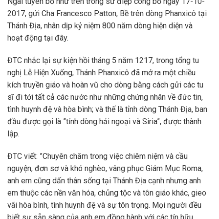
Ngài tuyên bố như trên trong sứ điệp công bố ngày 17-10-
2017, gửi Cha Francesco Patton, Bề trên dòng Phanxicô tại
Thánh Địa, nhân dịp kỷ niệm 800 năm dòng hiện diện và
hoạt động tại đây.
ĐTC nhắc lại sự kiện hồi tháng 5 năm 1217, trong tổng tu
nghị Lễ Hiện Xuống, Thánh Phanxicô đã mở ra một chiều
kích truyền giáo và hoàn vũ cho dòng bằng cách gửi các tu
sĩ đi tới tất cả các nước như những chứng nhân về đức tin,
tình huynh đệ và hòa bình; và thế là tỉnh dòng Thánh Địa, ban
đầu được gọi là ”tỉnh dòng hải ngoại và Siria”, được thành
lập.
ĐTC viết: ”Chuyên chăm trong việc chiêm niệm và cầu
nguyện, đơn sơ và khó nghèo, vâng phục Giám Mục Roma,
anh em cũng dấn thân sống tại Thánh Địa cạnh nhưng anh
em thuộc các nền văn hóa, chủng tộc và tôn giáo khác, gieo
vãi hòa bình, tình huynh đệ và sự tôn trọng. Mọi người đều
biết sự sẵn sàng của anh em đồng hành với các tín hữu