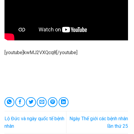
[youtube]kwMJ2VXQcq8[/youtube]
Lộ Đức và ngày quốc tế bệnh
Ngày Thế giới các bệnh nhân
nhân
lần thứ 25