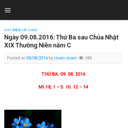
Skip
to
content
SUY NIỆM LỜI CHÚA
Ngày 09.08.2016: Thứ Ba sau Chúa Nhật
XIX Thường Niên năm C
Posted on
08/08/2016
by
ctvien ctvien
580
T
H
Ứ BA: 09. 08. 2016
M
t 18, 1 – 5. 10. 12 – 14