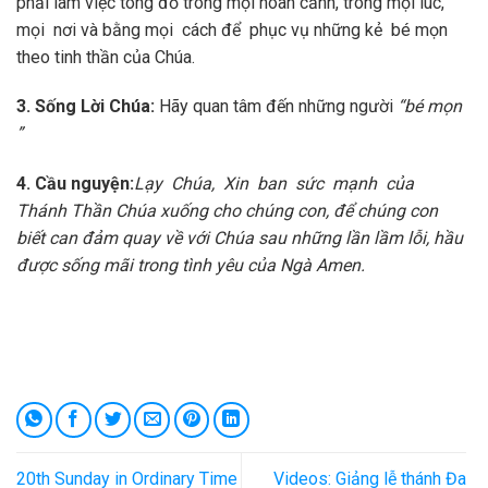
phải làm việc tông đồ trong mọi hòan cảnh, trong mọi lúc,
mọi nơi và bằng mọi cách để phục vụ những kẻ bé mọn
theo tinh thần của Chúa.
3
. Sống Lời Chúa:
Hãy quan tâm đến những người
“
b
é mọn
”
4
. Cầu nguyện:
L
ạ
y Chúa, Xin ban sức mạnh của
Thánh Thần Chúa xuống cho chúng con, để chúng con
biết can đảm quay về với Chúa sau những lần lầm lỗi, hầu
được sống mãi trong tình yêu của Ngà Amen.
20th Sunday in Ordinary Time
Videos: Giảng lễ thánh Đa