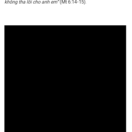
không tha lỗi cho anh em”
(Mt 6:14-15).