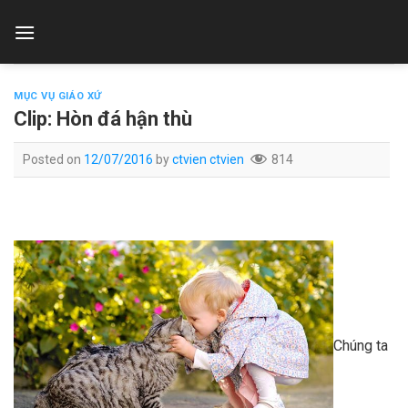
Skip
to
content
MỤC VỤ GIÁO XỨ
Clip: Hòn đá hận thù
Posted on
12/07/2016
by
ctvien ctvien
814
Chúng ta