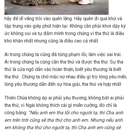
hãy để dĩ vãng trôi vào quên lãng. Hãy quên đi quá khứ và
tập trung vào giây phút hiện tại. Không cần phải khơi dậy ký
ức không vui và tự đắm mình trong chúng vì tha thứ là điều
khó khăn nhất nhưng cũng là điều cao cả nhất.
Ai trong chúng ta cũng đã từng phạm lỗi, làm việc sai trái…
Ai trong chúng ta cũng cần tha thứ và được tha thứ. Sự tha
thứ là cửa ngõ dẫn vào hoàn thiện, biết yêu thương là biết
tha thứ. Chúng ta chớ mắc nợ nhau điều gì trừ lòng yêu mến,
lòng yêu thương dẫn đến sự hòa giải, tha thứ và hợp nhất
Thiên Chúa không ép ai phải yêu thương, không bắt ai phải
tha thứ, vì Ngài không thích cái gì miễn cưỡng, đó chỉ là
công bằng:
“
Nếu anh em tha lỗi cho người ta, thì Cha anh
em trên trời cũng sẽ tha thứ cho anh em. Nhưng nếu anh
em không tha thứ cho người ta, thì Cha anh em cũng sẽ