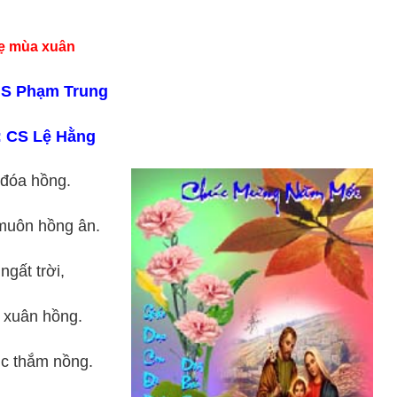
ẹ mùa xuân
NS Phạm Trung
: CS Lệ Hằng
 đóa hồng.
muôn hồng ân.
gất trời,
 xuân hồng.
c thắm nồng.