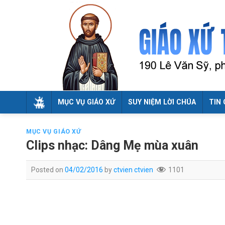
Skip
to
content
MỤC VỤ GIÁO XỨ
SUY NIỆM LỜI CHÚA
TIN 
MỤC VỤ GIÁO XỨ
Clips nhạc: Dâng Mẹ mùa xuân
Posted on
04/02/2016
by
ctvien ctvien
1101