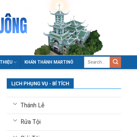
 THIỆU
KHẤN THÁNH MARTINÔ
LỊCH PHỤNG VỤ - BÍ TÍCH
Thánh Lễ
Rửa Tội