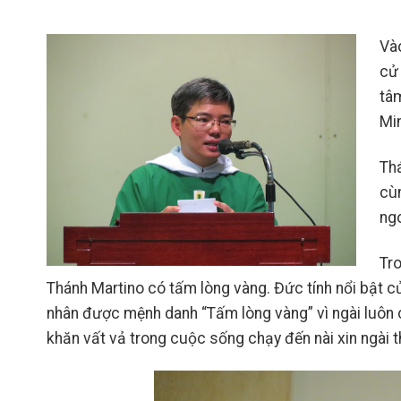
Và
cử
tâ
Mi
Thá
cù
ngo
Tro
Thánh Martino có tấm lòng vàng. Đức tính nổi bật c
nhân được mệnh danh “Tấm lòng vàng” vì ngài luôn 
khăn vất vả trong cuộc sống chạy đến nài xin ngài 