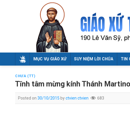
Skip
to
content
MỤC VỤ GIÁO XỨ
SUY NIỆM LỜI CHÚA
TIN 
CHƯA (TT)
Tĩnh tâm mừng kính Thánh Martino
Posted on
30/10/2015
by
ctvien ctvien
683