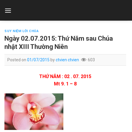
Skip
to
content
SUY NIỆM LỜI CHÚA
Ngày 02.07.2015: Thứ Năm sau Chúa
nhật XIII Thường Niên
Posted on
01/07/2015
by
ctvien ctvien
603
THỨ NĂM : 02 . 07. 2015
Mt 9. 1 – 8