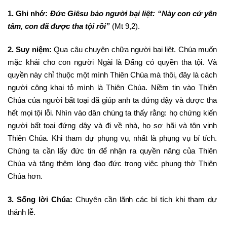
1. Ghi nhớ:
Đức Giêsu bảo người bại liệt: “Này con cứ yên
tâm, con đã được tha tội rồi”
(Mt 9,2).
2. Suy niệm:
Qua câu chuyện chữa người bại liệt. Chúa muốn
mặc khải cho con người Ngài là Đấng có quyền tha tội. Và
quyền này chỉ thuộc một mình Thiên Chúa mà thôi, đây là cách
người công khai tỏ mình là Thiên Chúa. Niềm tin vào Thiên
Chúa của người bất toại đã giúp anh ta đứng dậy và được tha
hết mọi tội lỗi. Nhìn vào dân chúng ta thấy rằng: họ chứng kiến
người bất toại đứng dậy và đi về nhà, họ sợ hãi và tôn vinh
Thiên Chúa. Khi tham dự phụng vụ, nhất là phụng vụ bí tích.
Chúng ta cần lấy đức tin để nhận ra quyền năng của Thiên
Chúa và tăng thêm lòng đạo đức trong việc phụng thờ Thiên
Chúa hơn.
3. Sống lời Chúa:
Chuyên cần lãnh các bí tích khi tham dự
thánh lễ.