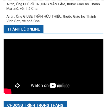
Ai tín, Ông PHÊRÔ TRƯƠNG VĂN LÂM, thuộc Giáo họ Thánh
Martinô, về nhà Cha
Ai tín, Ông GIUSE TRẦN HỮU THIỆU, thuộc Giáo họ Thánh
Vinh Sơn, về nhà Cha
THÁNH LỄ ONLINE
CHƯƠNG TRÌNH TRONG THÁNG