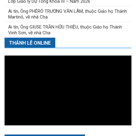
Lớp Giáo lý Dự Tòng Khóa III – Năm 2026
Ai tín, Ông PHÊRÔ TRƯƠNG VĂN LÂM, thuộc Giáo họ Thánh
Martinô, về nhà Cha
Ai tín, Ông GIUSE TRẦN HỮU THIỆU, thuộc Giáo họ Thánh
Vinh Sơn, về nhà Cha
THÁNH LỄ ONLINE