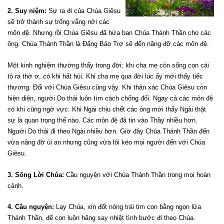
2. Suy niệm:
Sự ra đi của Chúa Giêsu
sẽ trở thành sự trống vắng nới các
môn đệ. Nhưng rồi Chúa Giêsu đã hứa ban Chúa Thánh Thần cho các
ông. Chúa Thánh Thần là Đấng Bảo Trợ sẽ đến nâng đỡ các môn đệ.
Một kinh nghiệm thường thấy trong đời: khi cha mẹ còn sống con cái
tỏ ra thờ ơ, có khi hất hủi. Khi cha mẹ qua đời lúc ấy mới thấy tiếc
thương. Đối với Chúa Giêsu cũng vậy. Khi thân xác Chúa Giêsu còn
hiện diện, người Do thái luôn tìm cách chống đối. Ngay cả các môn đệ
có khi cũng ngờ vực. Khi Ngài chịu chết các ông mới thấy Ngài thật
sự là quan trọng thế nào. Các môn đệ đã tin vào Thầy nhiều hơn.
Người Do thái đi theo Ngài nhiều hơn. Giờ đây Chúa Thánh Thần đến
vừa nâng đỡ ủi an nhưng cũng vừa lôi kéo mọi người đến với Chúa
Giêsu.
3. Sống Lời Chúa:
Cầu nguyện với Chúa Thánh Thần trong mọi hoàn
cảnh.
4. Cầu nguyện:
Lạy Chúa, xin đốt nóng trái tim con bằng ngọn lửa
Thánh Thần, để con luôn hăng say nhiệt tình bước đi theo Chúa.