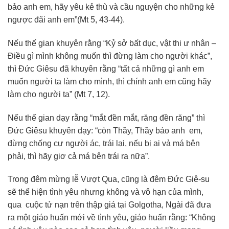
bảo anh em, hãy yêu kẻ thù và cầu nguyện cho những kẻ
ngược đãi anh em”(Mt 5, 43-44).
Nếu thế gian khuyên rằng “Kỷ sở bất dục, vật thi ư nhân –
Điều gì mình không muốn thì đừng làm cho người khác”,
thì Đức Giêsu đã khuyên rằng “tất cả những gì anh em
muốn người ta làm cho mình, thì chính anh em cũng hãy
làm cho người ta” (Mt 7, 12).
Nếu thế gian dạy rằng “mắt đền mắt, răng đền răng” thì
Đức Giêsu khuyên dạy: “còn Thầy, Thầy bảo anh em,
đừng chống cự người ác, trái lại, nếu bị ai vả má bên
phải, thì hãy giơ cả má bên trái ra nữa”.
Trong đêm mừng lễ Vượt Qua, cũng là đêm Đức Giê-su
sẽ thể hiện tình yêu nhưng không và vô hạn của mình,
qua cuộc tử nạn trên thập giá tại Golgotha, Ngài đã đưa
ra một giáo huấn mới về tình yêu, giáo huấn rằng: “Không