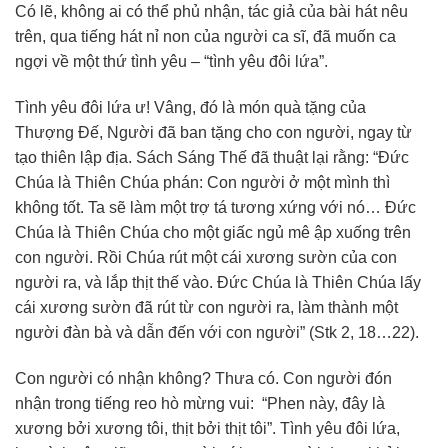
Có lẽ, không ai có thể phủ nhận, tác giả của bài hát nêu
trên, qua tiếng hát nỉ non của người ca sĩ, đã muốn ca
ngợi về một thứ tình yêu – “tình yêu đôi lứa”.
Tình yêu đôi lứa ư! Vâng, đó là món quà tặng của
Thượng Đế, Người đã ban tặng cho con người, ngay từ
tạo thiên lập địa. Sách Sáng Thế đã thuật lại rằng: “Đức
Chúa là Thiên Chúa phán: Con người ở một mình thì
không tốt. Ta sẽ làm một trợ tá tương xứng với nó… Đức
Chúa là Thiên Chúa cho một giấc ngủ mê ập xuống trên
con người. Rồi Chúa rút một cái xương sườn của con
người ra, và lắp thịt thế vào. Đức Chúa là Thiên Chúa lấy
cái xương sườn đã rút từ con người ra, làm thành một
người đàn bà và dẫn đến với con người” (Stk 2, 18…22).
Con người có nhận không? Thưa có. Con người đón
nhận trong tiếng reo hò mừng vui: “Phen này, đây là
xương bởi xương tôi, thịt bởi thịt tôi”. Tình yêu đôi lứa,