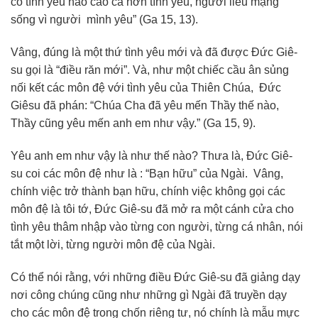
có tình yêu nào cao cả hơn tình yêu, người liều mạng
sống vì người mình yêu” (Ga 15, 13).
Vâng, đúng là một thứ tình yêu mới và đã được Đức Giê-
su gọi là “điều răn mới”. Và, như một chiếc cầu ân sủng
nối kết các môn đệ với tình yêu của Thiên Chúa, Đức
Giêsu đã phán: “Chúa Cha đã yêu mến Thầy thế nào,
Thầy cũng yêu mến anh em như vậy.” (Ga 15, 9).
Yêu anh em như vậy là như thế nào? Thưa là, Đức Giê-
su coi các môn đệ như là : “Bạn hữu” của Ngài. Vâng,
chính việc trở thành bạn hữu, chính việc không gọi các
môn đệ là tôi tớ, Đức Giê-su đã mở ra một cánh cửa cho
tình yêu thâm nhập vào từng con người, từng cá nhân, nói
tắt một lời, từng người môn đệ của Ngài.
Có thể nói rằng, với những điều Đức Giê-su đã giảng dạy
nơi công chúng cũng như những gì Ngài đã truyền dạy
cho các môn đệ trong chốn riêng tư, nó chính là mẫu mực