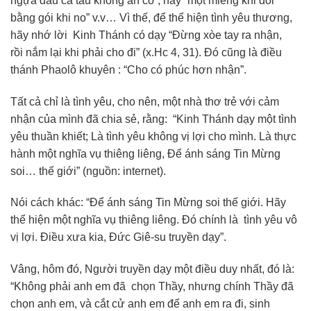
ngựa đau cả tàu không ăn cỏ”, hay “một miếng khi đói
bằng gói khi no” v.v… Vì thế, để thể hiện tình yêu thương,
hãy nhớ lời Kinh Thánh có dạy “Đừng xòe tay ra nhận,
rồi nắm lại khi phải cho đi” (x.Hc 4, 31). Đó cũng là điều
thánh Phaolô khuyên : “Cho có phúc hơn nhận”.
Tất cả chỉ là tình yêu, cho nên, một nhà thơ trẻ với cảm
nhận của mình đã chia sẻ, rằng: “Kinh Thánh dạy một tình
yêu thuần khiết; Là tình yêu không vị lợi cho mình. Là thực
hành một nghĩa vụ thiêng liêng, Để ánh sáng Tin Mừng
soi… thế giới” (nguồn: internet).
Nói cách khác: “Để ánh sáng Tin Mừng soi thế giới. Hãy
thể hiện một nghĩa vụ thiêng liêng. Đó chính là tình yêu vô
vị lợi. Điều xưa kia, Đức Giê-su truyền dạy”.
Vâng, hôm đó, Người truyền dạy một điều duy nhất, đó là:
“Không phải anh em đã chọn Thầy, nhưng chính Thầy đã
chọn anh em, và cắt cử anh em để anh em ra đi, sinh