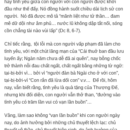
hay tình yêu giữa con người với con người được khởi
đầu như thế đấy. Nó đồng hành suốt chiều dài lịch sử con
người. Nó đã được mô tả “mãnh liệt như tử thần… đam
mê dữ dội như âm phủ… nước lũ không dập tắt nổi, sóng
cồn chẳng tài nào vùi lấp” (Dc 8, 6-7).
Chỉ tiếc rằng, tội lỗi mà con người vấp phạm đã làm cho
tình yêu, với một chút lãng mạn của “Cái thuở ban đầu lưu
luyến ấy; Ngàn năm chưa dễ đã ai quên”, nay bỗng chốc
trở thành nỗi đau chất ngất, chất ngất bằng những từ ngữ:
tại-bị-bởi vì… bởi vì “người đàn bà Ngài cho ở với con”,
tại-bị-bởi-vì “Con rắn đã lừa dối con” v.v… Để rồi, hôm
nay, vẫn biết rằng, tình yêu là quà tặng của Thượng Đế,
nhưng khi đối diện, con người vẫn thở than, “đường vào
tình yêu có trăm lần vui có vạn lần buồn”…
Vâng, làm sao không “vạn lần buồn” khi con người ngày
nay, do ảnh hưởng bởi những chủ thuyết lệch lạc: chủ
thuyết vô thần, chủ thuyết hiện sinh, do ảnh hưởng của