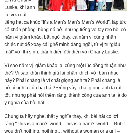
Luske, khi anh
ta vừa cất
tiếng hát ca khúc “It’s a Man’s Man’s Man’s World”, lập tức
cả khán phòng bùng nổ bởi những tiếng vỗ tay reo hò, có
năm vị giám khảo, bất ngờ thay, cả năm vị cùng nhấn
chiếc nút để xoay cái ghế mình đang ngồi, từ vị trí “giấu
mặt” với thí sinh, thành diện đối diện với Charly Luske.
Vì sao năm vị giám khảo lại cùng một lúc đồng thuận như
thế? Vì sao khán thính giả lại phấn khích với bản nhạc
này? Phải chăng là vì chất giọng anh ta? Phải chăng là
bởi ý nghĩa của bài hát? Đúng vậy, chất giọng anh ta rất
tốt, nhưng phải nói thêm rằng, thành công của anh ta là do
ý nghĩa của bài hát.
Chúng ta hãy nghe, thật ý nghĩa thay, khi bài hát có lời
rằng “This is a man’s world. This is a nam’s world… But it
wouldn’t nothing, nothing… without a woman or a gril –