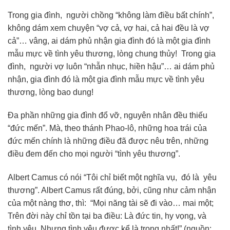
Trong gia đình, người chồng “không làm điều bất chính”,
không dám xem chuyện “vợ cả, vợ hai, cả hai đều là vợ
cả”… vâng, ai dám phủ nhận gia đình đó là một gia đình
mẫu mực về tình yêu thương, lòng chung thủy! Trong gia
đình, người vợ luôn “nhẫn nhục, hiền hậu”… ai dám phủ
nhận, gia đình đó là một gia đình mẫu mực về tình yêu
thương, lòng bao dung!
Đa phần những gia đình đổ vỡ, nguyên nhân đều thiếu
“đức mến”. Mà, theo thánh Phao-lô, những hoa trái của
đức mến chính là những điều đã được nêu trên, những
điều đem đến cho mọi người “tình yêu thương”.
Albert Camus có nói “Tôi chỉ biết một nghĩa vụ, đó là yêu
thương”. Albert Camus rất đúng, bởi, cũng như cảm nhận
của một nàng thơ, thì: “Mọi năng tài sẽ đi vào… mai một;
Trên đời này chỉ tồn tại ba điều: Là đức tin, hy vọng, và
tình yêu. Nhưng tình yêu được kể là trọng nhất!” (nguồn: