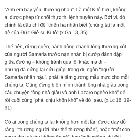
“Anh em hãy yêu thương nhau”. Là một Kitô hữu, không
ai được phép từ chối thực thi lệnh truyền này. Bởi vì, đó
chính là dấu chỉ để “thiên hạ nhận biết (chúng ta) là một
đệ của Đức Giê-su Ki-tô” (x.Ga 13, 35)
Thế nên, đừng quên, hành động chạnh-lòng-thương-xót
của người Samaria trước nạn nhân bị cướp đánh đập
giữa đường – không tránh qua lối khác mà đi –
nhưng đã đứng lại cứu giúp, trong dụ ngôn “người
Samaria nhân hậu”, phải là tấm gương mẫu mực cho mỗi
chúng ta. Cũng đừng biến mình thành ông nhà giàu trong
câu chuyện “ông nhà giàu và anh Lazaro nghèo khó” để
rồi cuồi cùng “phải chịu khốn khổ” về đời sau. (x.Lc 16, 19-
31)
Có ai trong chúng ta lại không hơn một lần được dạy dỗ
rằng, “thương người như thế thương thân”, hoặc “một con