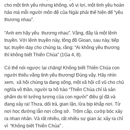
cho một tình yêu nhưng không, vô vị lợi, một tình yêu hoàn
hảo mà mỗi người môn đệ của Ngài phải thể hiện để “yêu
thương nhau”.
“Anh em hãy yêu thương nhau”. Vâng, đây là một lệnh
truyền. Với lệnh truyền này, tông đồ Gioan, sau này, tiếp
tục truyền dạy cho chúng ta, rằng: “Ai không yêu thương
thì không biết Thiên Chúa” (1Ga 4, 8).
Có thể nói ngược lại chăng! Không biết Thiên Chúa con
người thiếu vắng tình yêu thương! Đúng vậy. Hãy nhìn
xem, xã hội chúng ta đang sống, một xã hội cổ vũ cho chủ
nghĩa vô thần, người ta hô hào “Thiên Chúa chỉ là sản
phẩm do trí tưởng tượng của con người” điều gì đã và
đang xảy ra! Thưa, dối trá, gian lận, lừa bịp khắp nơi. Từ
nơi học đường lẫn nơi công sở. Trộm cắp, cướp bóc xảy
ra nhan nhản. Và rất nhiều, rất nhiều sự gian ác xảy ra chỉ
vì “Không biết Thiên Chúa” .