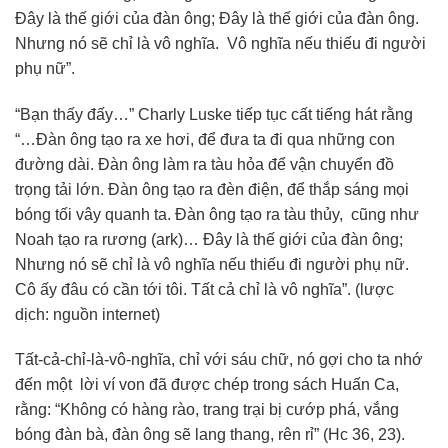
Đây là thế giới của đàn ông; Đây là thế giới của đàn ông.
Nhưng nó sẽ chỉ là vô nghĩa. Vô nghĩa nếu thiếu đi người
phụ nữ”.
“Bạn thấy đấy…” Charly Luske tiếp tục cất tiếng hát rằng
“…Đàn ông tạo ra xe hơi, để đưa ta đi qua những con
đường dài. Đàn ông làm ra tàu hỏa để vận chuyển đồ
trọng tải lớn. Đàn ông tạo ra đèn điện, để thắp sáng mọi
bóng tối vây quanh ta. Đàn ông tạo ra tàu thủy, cũng như
Noah tạo ra rương (ark)… Đây là thế giới của đàn ông;
Nhưng nó sẽ chỉ là vô nghĩa nếu thiếu đi người phụ nữ.
Cô ấy đâu có cần tới tôi. Tất cả chỉ là vô nghĩa”. (lược
dịch: nguồn internet)
Tất-cả-chỉ-là-vô-nghĩa, chỉ với sáu chữ, nó gợi cho ta nhớ
đến một lời ví von đã được chép trong sách Huấn Ca,
rằng: “Không có hàng rào, trang trại bị cướp phá, vắng
bóng đàn bà, đàn ông sẽ lang thang, rên rỉ” (Hc 36, 23).