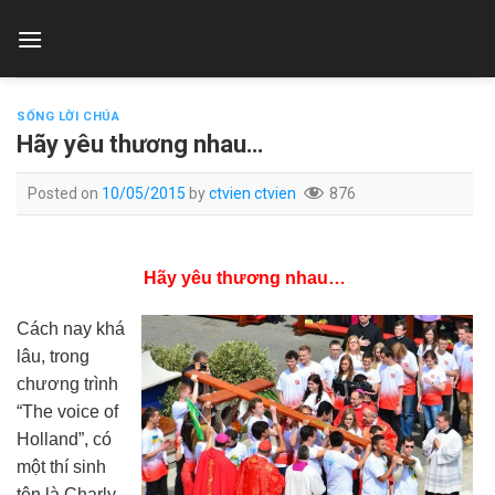
Skip
to
content
SỐNG LỜI CHÚA
Hãy yêu thương nhau…
Posted on
10/05/2015
by
ctvien ctvien
876
Hãy yêu thương nhau…
Cách nay khá
lâu, trong
chương trình
“The voice of
Holland”, có
một thí sinh
tên là Charly