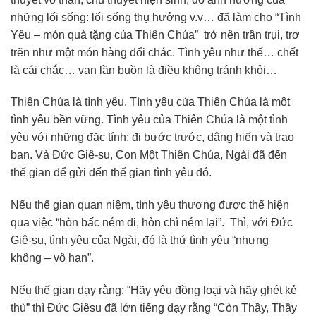
những lối sống: lối sống thụ hưởng v.v… đã làm cho “Tình
Yêu – món quà tặng của Thiên Chúa” trở nên trần trụi, trơ
trẽn như một món hàng đổi chác. Tình yêu như thế… chết
là cái chắc… vạn lần buồn là điều không tránh khỏi…
Thiên Chúa là tình yêu. Tình yêu của Thiên Chúa là một
tình yêu bền vững. Tình yêu của Thiên Chúa là một tình
yêu với những đặc tính: đi bước trước, dâng hiến và trao
ban. Và Đức Giê-su, Con Một Thiên Chúa, Ngài đã đến
thế gian để gửi đến thế gian tình yêu đó.
Nếu thế gian quan niệm, tình yêu thương được thể hiện
qua việc “hòn bấc ném đi, hòn chì ném lại”. Thì, với Đức
Giê-su, tình yêu của Ngài, đó là thứ tình yêu “nhưng
không – vô hạn”.
Nếu thế gian dạy rằng: “Hãy yêu đồng loại và hãy ghét kẻ
thù” thì Đức Giêsu đã lớn tiếng dạy rằng “Còn Thầy, Thầy