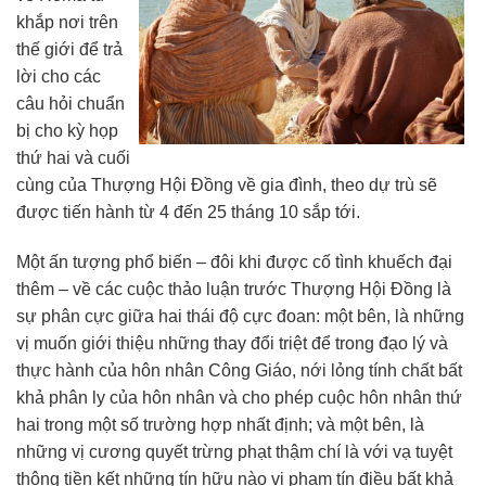
khắp nơi trên
thế giới để trả
lời cho các
câu hỏi chuẩn
bị cho kỳ họp
thứ hai và cuối
cùng của Thượng Hội Đồng về gia đình, theo dự trù sẽ
được tiến hành từ 4 đến 25 tháng 10 sắp tới.
Một ấn tượng phổ biến – đôi khi được cố tình khuếch đại
thêm – về các cuộc thảo luận trước Thượng Hội Đồng là
sự phân cực giữa hai thái độ cực đoan: một bên, là những
vị muốn giới thiệu những thay đổi triệt để trong đạo lý và
thực hành của hôn nhân Công Giáo, nới lỏng tính chất bất
khả phân ly của hôn nhân và cho phép cuộc hôn nhân thứ
hai trong một số trường hợp nhất định; và một bên, là
những vị cương quyết trừng phạt thậm chí là với vạ tuyệt
thông tiền kết những tín hữu nào vi phạm tín điều bất khả