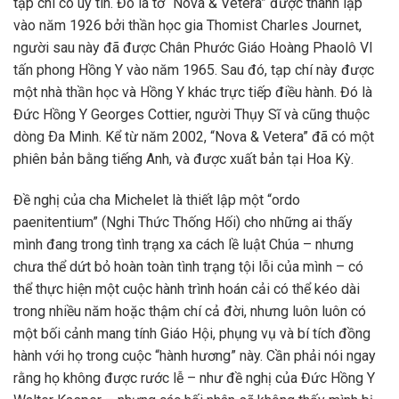
tạp chí có uy tín. Đó là tờ “Nova & Vetera” được thành lập
vào năm 1926 bởi thần học gia Thomist Charles Journet,
người sau này đã được Chân Phước Giáo Hoàng Phaolô VI
tấn phong Hồng Y vào năm 1965. Sau đó, tạp chí này được
một nhà thần học và Hồng Y khác trực tiếp điều hành. Đó là
Đức Hồng Y Georges Cottier, người Thụy Sĩ và cũng thuộc
dòng Ða Minh. Kể từ năm 2002, “Nova & Vetera” đã có một
phiên bản bằng tiếng Anh, và được xuất bản tại Hoa Kỳ.
Đề nghị của cha Michelet là thiết lập một “ordo
paenitentium” (Nghi Thức Thống Hối) cho những ai thấy
mình đang trong tình trạng xa cách lề luật Chúa – nhưng
chưa thể dứt bỏ hoàn toàn tình trạng tội lỗi của mình – có
thể thực hiện một cuộc hành trình hoán cải có thể kéo dài
trong nhiều năm hoặc thậm chí cả đời, nhưng luôn luôn có
một bối cảnh mang tính Giáo Hội, phụng vụ và bí tích đồng
hành với họ trong cuộc “hành hương” này. Cần phải nói ngay
rằng họ không được rước lễ – như đề nghị của Đức Hồng Y