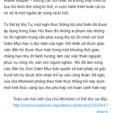
Walter Kasper – nhưng các hối nhân sẽ không thấy mình bị
loại trừ khỏi đời sống bí tích, vì cuộc hành trình hoán cải tự
nó sẽ là một nguồn ân sủng và bí tích.
Từ thế kỷ thứ Tư, một nghi thức thống hối phổ biến đã được
áp dụng trong Giáo Hội theo đó những ai phạm vào những
tội lỗi nghiêm trọng cần phải xưng thú tội lỗi mình với một
Giám Mục hay vị đại diện của ngài. Hối nhân sẽ được giao
việc đền tội được thực hiện trong một khoảng thời gian,
chẳng hạn như đi hành hương, làm các việc thiện nguyện,
phục vụ công ích, săn sóc người nghèo.. Khi đã làm xong
việc đền tội, Đức Giám Mục bản quyền sẽ ban phép xá giải
trước khi họ được đón nhận trở lại vào cộng đoàn. Đề nghị
của cha Michelet phỏng theo hình thức thống hối này dưới
một hình thức sáng tạo cho phù hợp với hoàn cảnh hiện nay.
Toàn văn bài viết của cha Michelet có thể đọc tại đây:
http://chiesa.espresso.repubblica.it/articolo/1351041?
eng=y