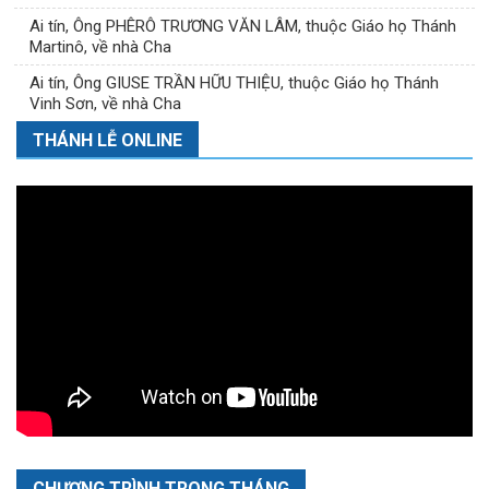
Ai tín, Ông PHÊRÔ TRƯƠNG VĂN LÂM, thuộc Giáo họ Thánh
Martinô, về nhà Cha
Ai tín, Ông GIUSE TRẦN HỮU THIỆU, thuộc Giáo họ Thánh
Vinh Sơn, về nhà Cha
THÁNH LỄ ONLINE
CHƯƠNG TRÌNH TRONG THÁNG