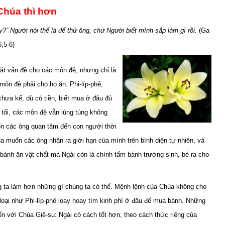
Chúa thì hơn
?” Người nói thế là để thử ông, chứ Người biết mình sắp làm gì rồi.
(Ga
6,5-6)
t vấn đề cho các môn đệ, nhưng chỉ là
môn đệ phải cho họ ăn. Phi-líp-phê,
chưa kể, dù có tiền, biết mua ở đâu đủ
 tối, các môn đệ vẫn lúng túng không
ốn các ông quan tâm đến con người thời
a muốn các ông nhận ra giới hạn của mình trên bình diện tự nhiên, và
bánh ăn vật chất mà Ngài còn là chính tấm bánh trường sinh, bẻ ra cho
g ta làm hơn những gì chúng ta có thể. Mệnh lệnh của Chúa không cho
 loại như Phi-líp-phê loay hoay tìm kinh phí ở đâu để mua bánh. Những
đến với Chúa Giê-su: Ngài có cách tốt hơn, theo cách thức riêng của