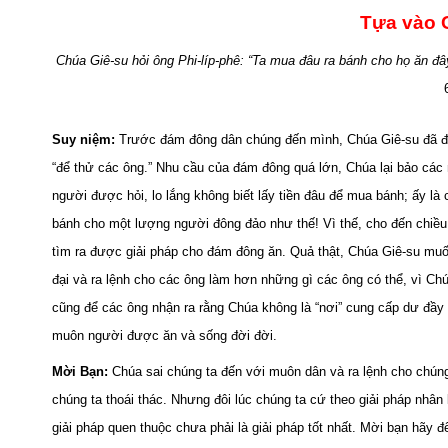
Tựa vào 
Chúa Giê-su hỏi ông Phi-líp-phê: “Ta mua đâu ra bánh cho họ ăn đây
Suy niệm:
Trước đám đông dân chúng đến mình, Chúa Giê-su đã đặ
“để thử các ông.” Nhu cầu của đám đông quá lớn, Chúa lại bảo các 
người được hỏi, lo lắng không biết lấy tiền đâu để mua bánh; ấy là 
bánh cho một lượng người đông đảo như thế! Vì thế, cho đến chiều
tìm ra được giải pháp cho đám đông ăn. Quả thật, Chúa Giê-su mu
đại và ra lệnh cho các ông làm hơn những gì các ông có thể, vì Chú
cũng để các ông nhận ra rằng Chúa không là “nơi” cung cấp dư đầy 
muôn người được ăn và sống đời đời.
Mời Bạn:
Chúa sai chúng ta đến với muôn dân và ra lệnh cho chún
chúng ta thoái thác. Nhưng đôi lúc chúng ta cứ theo giải pháp nhân
giải pháp quen thuộc chưa phải là giải pháp tốt nhất. Mời bạn hãy 