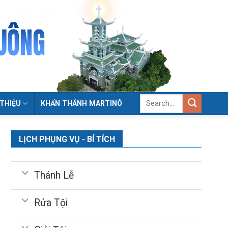
 THIỆU
KHẤN THÁNH MARTINÔ
LỊCH PHỤNG VỤ - BÍ TÍCH
Thánh Lễ
Rửa Tội