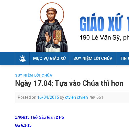
Skip
to
content
MỤC VỤ GIÁO XỨ
SUY NIỆM LỜI CHÚA
TIN 
SUY NIỆM LỜI CHÚA
Ngày 17.04: Tựa vào Chúa thì hơn
Posted on
16/04/2015
by
ctvien ctvien
661
17/04/15 Thứ Sáu tuần 2 PS
Ga 6,1-15