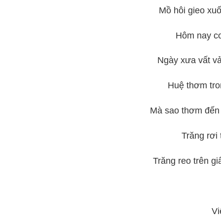
Mồ hôi gieo xuốn
Hôm nay co
Ngày xưa vất vả
Huệ thơm tron
Mà sao thơm đến 
Trăng rơi t
Trăng reo trên g
Vũ 
Viết tặng T