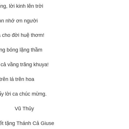
g, lời kinh lên trời
n nhớ ơn người
 cho đời huệ thơm!
g bóng lặng thầm
cả vầng trăng khuya!
rên lá trên hoa
iấy lời ca chúc mừng.
Thủy
hánh Cả Giuse