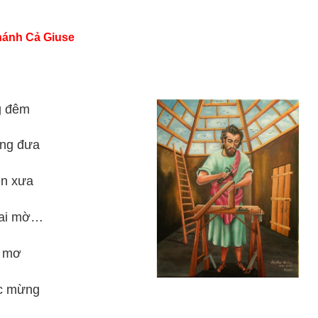
hánh Cả Giuse
g đêm
ơng đưa
n xưa
hai mờ…
g mơ
úc mừng