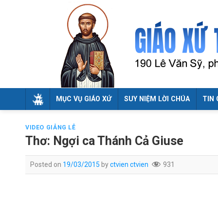
Skip
to
content
MỤC VỤ GIÁO XỨ
SUY NIỆM LỜI CHÚA
TIN 
VIDEO GIẢNG LỄ
Thơ: Ngợi ca Thánh Cả Giuse
Posted on
19/03/2015
by
ctvien ctvien
931