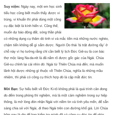
Suy niệm:
Ngày nay, một em học sinh
tiểu học cũng biết muốn thấy được vi
trùng, vi khuẩn thì phải dùng một công
cụ đặc biệt là kính hiển vi. Cũng thế,
muốn dự báo động đất, sóng thần phải
có những dụng cụ thăm dò tinh vi và mắc tiền mà những nước nghèo,
chậm tiến không dễ gì sắm được. Người Do thái ‘bị trật đường rầy’ ở
chỗ này vì họ tưởng rằng chỉ cần biết lý lịch Đức Giê-su là con bác
thợ mộc làng Na-da-rét là đã nắm rõ được gốc gác của Ngài. Chúa
Giê-su chỉnh lại cái nhìn đó: Ngài từ Thiên Chúa mà đến; mà muốn
lãnh hội được những gì thuộc về Thiên Chúa, nghĩa là những mầu
nhiệm, thì phải có công cụ thích hợp đó là cặp mắt đức tin.
Mời Bạn:
Sự hiểu biết về Đức Ki-tô không phải là quá trình cân đong
đo đếm trong phòng thí nghiệm, mà là một cảm nghiệm trong sự hiệp
thông, là mở lòng đón nhận Ngài với niềm tin và tình yêu mến, để sẵn
sàng chia sẻ với Ngài, đi theo Ngài trên con đường khổ giá. Lời Chúa
hôm nay là dịp để bạn kiểm tra mình đã có công cụ đức tin để nhìn