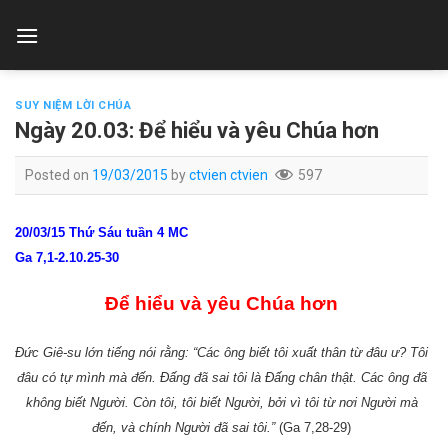
Skip
to
content
SUY NIỆM LỜI CHÚA
Ngày 20.03: Để hiểu và yêu Chúa hơn
Posted on
19/03/2015
by
ctvien ctvien
597
20/03/15 Thứ Sáu tuần 4 MC
Ga 7,1-2.10.25-30
Để hiểu và yêu Chúa hơn
Đức Giê-su lớn tiếng nói rằng: “Các ông biết tôi xuất thân từ đâu ư? Tôi
đâu có tự mình mà đến. Đấng đã sai tôi là Đấng chân thật. Các ông đã
không biết Người. Còn tôi, tôi biết Người, bởi vì tôi từ nơi Người mà
đến, và chính Người đã sai tôi.”
(Ga 7,28-29)