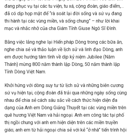
đang phục vụ tại các tu viện, tu xá, cộng đoàn, giáo điểm,…
đã có dịp họp mặt để “rà soát lại đời sống và sứ vụ đang
thi hành tại các vùng miền, và sống chung” – như lời khai
mạc và nhắc nhở của cha Giám Tỉnh Giuse Ngô Sĩ Đình.
Bằng việc lắng nghe lại Hiến pháp Dòng trong các bữa ăn,
nghe chia sẻ và thảo luận về lịch sử và linh đạo Dòng, anh
em được hướng tâm tình về dịp kỷ niệm Jubilee (Năm
Thánh) mừng 800 năm thành lập Dòng, 50 năm thành lập
Tỉnh Dòng Việt Nam.
Khởi hứng với dòng suy tư từ lịch sử và những biên cương
sứ vụ hiện tại, cộng đoàn đã trải qua những ngày sống cùng
nhau để chia sẻ cách sâu sắc về cách thức hiện diện đa
dạng của Anh em Dòng Giảng Thuyết tại các vùng miền trên
quê hương Việt Nam và hải ngoại. Anh em công tác tại phố
thị ngồi chung với anh em hiện diện trên các miền truyền
giáo; anh em từ hải ngoại chia sẻ với kẻ “ở nhà” tiến trình hội