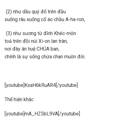
(2) như dầu quý đổ trên đầu
xuống râu xuống cổ áo chầu A-ha-ron,
(3) như sương từ đỉnh Khéc-môn
toả trên đồi núi Xi-on lan tràn,
nơi đây ân huệ CHÚA ban,
chính là sự sống chứa chan muôn đời.
[youtube]KxaH6kRuAR4[/youtube]
Thể hiện khác
[youtube]mA_HZ5bL9VA[/youtube]