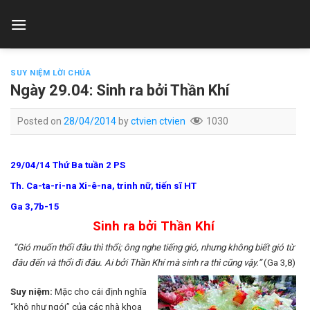
Skip
to
content
SUY NIỆM LỜI CHÚA
Ngày 29.04: Sinh ra bởi Thần Khí
Posted on
28/04/2014
by
ctvien ctvien
1030
29/04/14 Thứ Ba tuần 2 PS
Th. Ca-ta-ri-na Xi-ê-na, trinh nữ, tiến sĩ HT
Ga 3,7b-15
Sinh ra bởi Thần Khí
“Gió muốn thổi đâu thì thổi; ông nghe tiếng gió, nhưng không biết gió từ
đâu đến và thổi đi đâu. Ai bởi Thần Khí mà sinh ra thì cũng vậy.”
(Ga 3,8)
Suy niệm:
Mặc cho cái định nghĩa
“khô như ngói” của các nhà khoa