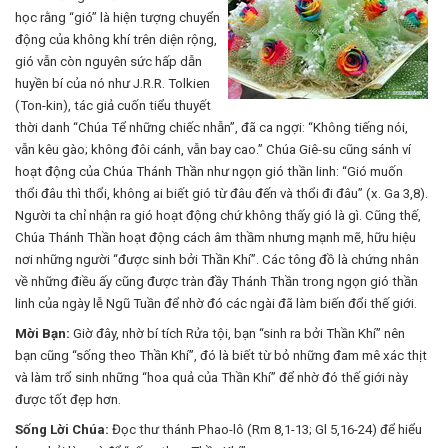
học rằng “gió” là hiện tượng chuyển
động của không khí trên diện rộng,
gió vẫn còn nguyên sức hấp dẫn
huyền bí của nó như J.R.R. Tolkien
(Ton-kin), tác giả cuốn tiểu thuyết
thời danh “Chúa Tể những chiếc nhẫn”, đã ca ngợi: “Không tiếng nói,
vẫn kêu gào; không đôi cánh, vẫn bay cao.” Chúa Giê-su cũng sánh ví
hoạt động của Chúa Thánh Thần như ngọn gió thần linh: “Gió muốn
thổi đâu thì thổi, không ai biết gió từ đâu đến và thổi đi đâu” (x. Ga 3,8).
Người ta chỉ nhận ra gió hoạt động chứ không thấy gió là gì. Cũng thế,
Chúa Thánh Thần hoạt động cách âm thầm nhưng mạnh mẽ, hữu hiệu
nơi những người “được sinh bởi Thần Khí”. Các tông đồ là chứng nhân
về những điều ấy cũng được tràn đầy Thánh Thần trong ngọn gió thần
linh của ngày lễ Ngũ Tuần để nhờ đó các ngài đã làm biến đổi thế giới.
Mời Bạn:
Giờ đây, nhờ bí tích Rửa tội, bạn “sinh ra bởi Thần Khí” nên
bạn cũng “sống theo Thần Khí”, đó là biết từ bỏ những đam mê xác thịt
và làm trổ sinh những “hoa quả của Thần Khí” để nhờ đó thế giới này
được tốt đẹp hơn.
Sống Lời Chúa:
Đọc thư thánh Phao-lô (Rm 8,1-13; Gl 5,16-24) để hiểu