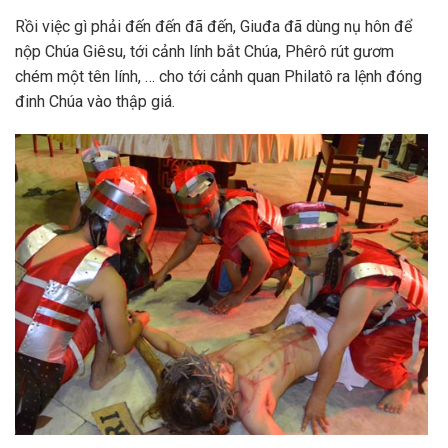
Rồi việc gì phải đến đến đã đến, Giuđa đã dùng nụ hôn để
nộp Chúa Giêsu, tới cảnh lính bắt Chúa, Phêrô rút gươm
chém một tên lính, … cho tới cảnh quan Philatô ra lệnh đóng
đinh Chúa vào thập giá.