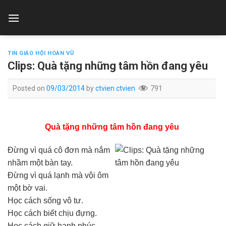
Skip
to
content
TIN GIÁO HỘI HOÀN VŨ
Clips: Quà tặng những tâm hồn đang yêu
Posted on
09/03/2014
by
ctvien ctvien
791
Quà tặng những tâm hồn đang yêu
Đừng vì quá cô đơn mà nắm
nhầm một bàn tay.
Đừng vì quá lạnh mà vội ôm
một bờ vai.
Học cách sống vô tư.
Học cách biết chịu đựng.
Học cách giữ hạnh phúc.