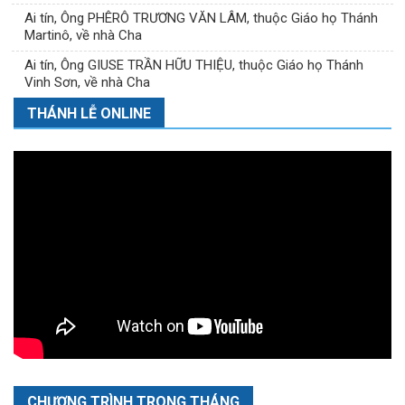
Ai tín, Ông PHÊRÔ TRƯƠNG VĂN LÂM, thuộc Giáo họ Thánh
Martinô, về nhà Cha
Ai tín, Ông GIUSE TRẦN HỮU THIỆU, thuộc Giáo họ Thánh
Vinh Sơn, về nhà Cha
THÁNH LỄ ONLINE
CHƯƠNG TRÌNH TRONG THÁNG